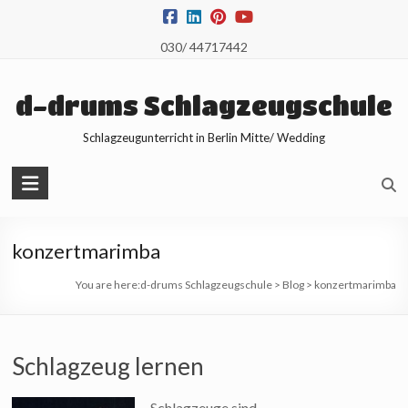
Skip
to
030/ 44717442
content
d-drums Schlagzeugschule
Schlagzeugunterricht in Berlin Mitte/ Wedding
konzertmarimba
You are here:
d-drums Schlagzeugschule
>
Blog
>
konzertmarimba
Schlagzeug lernen
Schlagzeuge sind