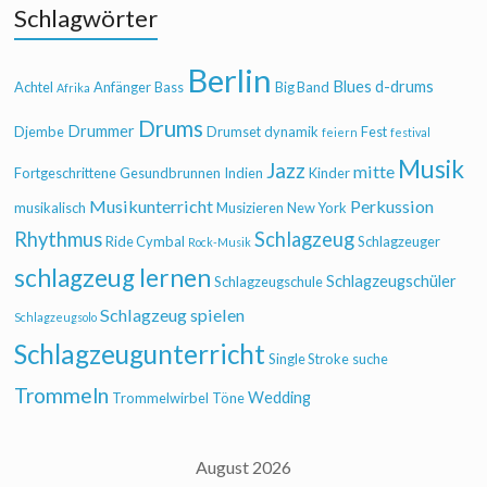
Schlagwörter
Berlin
Blues
d-drums
Achtel
Anfänger
Bass
Big Band
Afrika
Drums
Drummer
Djembe
Drumset
dynamik
Fest
feiern
festival
Musik
Jazz
mitte
Fortgeschrittene
Gesundbrunnen
Indien
Kinder
Musikunterricht
Perkussion
musikalisch
Musizieren
New York
Rhythmus
Schlagzeug
Ride Cymbal
Schlagzeuger
Rock-Musik
schlagzeug lernen
Schlagzeugschüler
Schlagzeugschule
Schlagzeug spielen
Schlagzeugsolo
Schlagzeugunterricht
Single Stroke
suche
Trommeln
Wedding
Trommelwirbel
Töne
August 2026