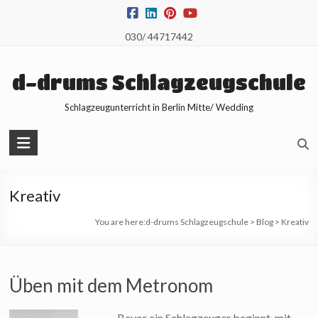
Skip
to
030/ 44717442
content
d-drums Schlagzeugschule
Schlagzeugunterricht in Berlin Mitte/ Wedding
Kreativ
You are here:
d-drums Schlagzeugschule
>
Blog
>
Kreativ
Üben mit dem Metronom
Bevor ein Schlagzeuger beginnt, mit