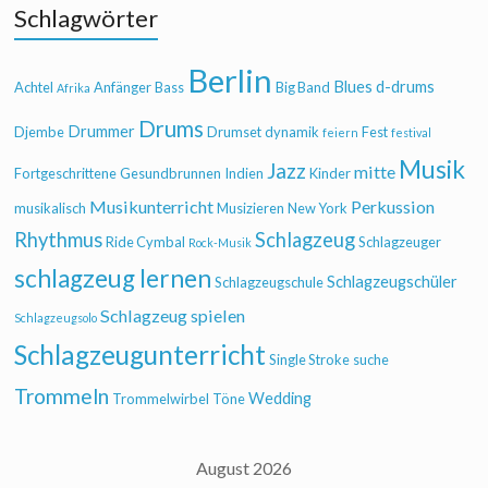
Schlagwörter
Berlin
Blues
d-drums
Achtel
Anfänger
Bass
Big Band
Afrika
Drums
Drummer
Djembe
Drumset
dynamik
Fest
feiern
festival
Musik
Jazz
mitte
Fortgeschrittene
Gesundbrunnen
Indien
Kinder
Musikunterricht
Perkussion
musikalisch
Musizieren
New York
Rhythmus
Schlagzeug
Ride Cymbal
Schlagzeuger
Rock-Musik
schlagzeug lernen
Schlagzeugschüler
Schlagzeugschule
Schlagzeug spielen
Schlagzeugsolo
Schlagzeugunterricht
Single Stroke
suche
Trommeln
Wedding
Trommelwirbel
Töne
August 2026