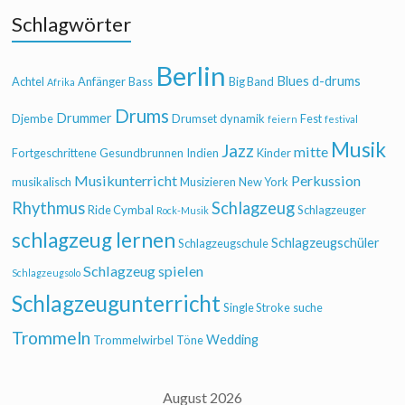
Schlagwörter
Berlin
Blues
d-drums
Achtel
Anfänger
Bass
Big Band
Afrika
Drums
Drummer
Djembe
Drumset
dynamik
Fest
feiern
festival
Musik
Jazz
mitte
Fortgeschrittene
Gesundbrunnen
Indien
Kinder
Musikunterricht
Perkussion
musikalisch
Musizieren
New York
Rhythmus
Schlagzeug
Ride Cymbal
Schlagzeuger
Rock-Musik
schlagzeug lernen
Schlagzeugschüler
Schlagzeugschule
Schlagzeug spielen
Schlagzeugsolo
Schlagzeugunterricht
Single Stroke
suche
Trommeln
Wedding
Trommelwirbel
Töne
August 2026