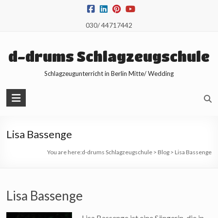
Skip
to
030/ 44717442
content
d-drums Schlagzeugschule
Schlagzeugunterricht in Berlin Mitte/ Wedding
Lisa Bassenge
You are here:
d-drums Schlagzeugschule
>
Blog
>
Lisa Bassenge
Lisa Bassenge
Lisa Bassenge ist eine Sängerin, die in