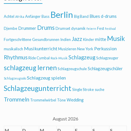
Berlin
Blues
d-drums
Achtel
Anfänger
Bass
Big Band
Afrika
Drums
Drummer
Djembe
Drumset
dynamik
Fest
feiern
festival
Musik
Jazz
mitte
Fortgeschrittene
Gesundbrunnen
Indien
Kinder
Musikunterricht
Perkussion
musikalisch
Musizieren
New York
Rhythmus
Schlagzeug
Ride Cymbal
Schlagzeuger
Rock-Musik
schlagzeug lernen
Schlagzeugschüler
Schlagzeugschule
Schlagzeug spielen
Schlagzeugsolo
Schlagzeugunterricht
Single Stroke
suche
Trommeln
Wedding
Trommelwirbel
Töne
August 2026
M
D
M
D
F
S
S