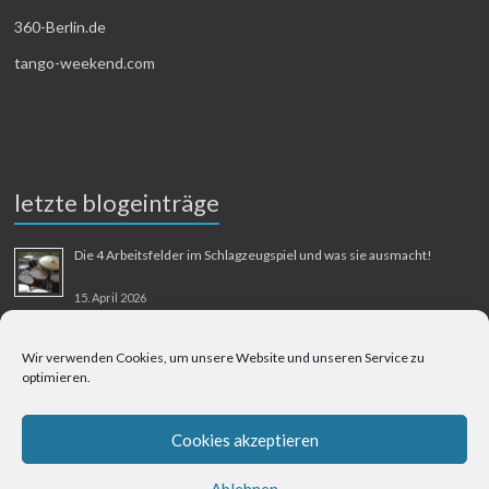
360-Berlin.de
tango-weekend.com
letzte blogeinträge
Die 4 Arbeitsfelder im Schlagzeugspiel und was sie ausmacht!
15. April 2026
MMM-Musik-Mensch-Maschine
Wir verwenden Cookies, um unsere Website und unseren Service zu
optimieren.
31. August 2025
Berliner Flughafen Tegel – Berlin-Bangkok
Cookies akzeptieren
1. August 2025
Ablehnen