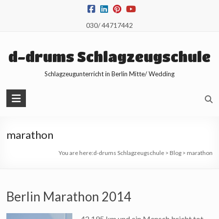
Skip
to
030/ 44717442
content
d-drums Schlagzeugschule
Schlagzeugunterricht in Berlin Mitte/ Wedding
marathon
You are here:
d-drums Schlagzeugschule
>
Blog
>
marathon
Berlin Marathon 2014
42,195 km und ein Mensch bricht tot