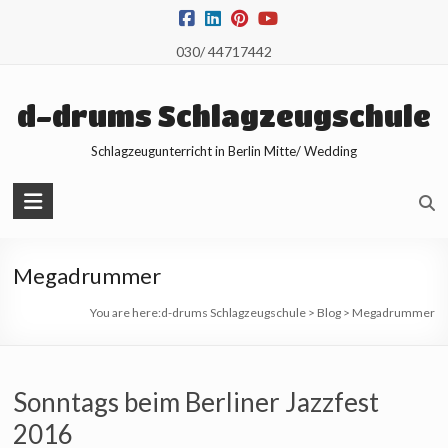
Skip
to
030/ 44717442
content
d-drums Schlagzeugschule
Schlagzeugunterricht in Berlin Mitte/ Wedding
Megadrummer
You are here:
d-drums Schlagzeugschule
>
Blog
>
Megadrummer
Sonntags beim Berliner Jazzfest
2016