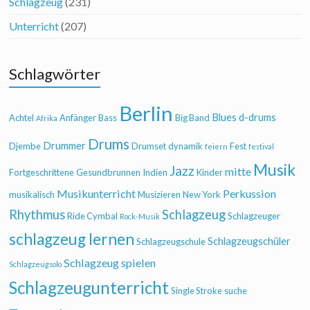
Schlagzeug
(231)
Unterricht
(207)
Schlagwörter
Berlin
Blues
d-drums
Achtel
Anfänger
Bass
Big Band
Afrika
Drums
Drummer
Djembe
Drumset
dynamik
Fest
feiern
festival
Musik
Jazz
mitte
Fortgeschrittene
Gesundbrunnen
Indien
Kinder
Musikunterricht
Perkussion
musikalisch
Musizieren
New York
Rhythmus
Schlagzeug
Ride Cymbal
Schlagzeuger
Rock-Musik
schlagzeug lernen
Schlagzeugschüler
Schlagzeugschule
Schlagzeug spielen
Schlagzeugsolo
Schlagzeugunterricht
Single Stroke
suche