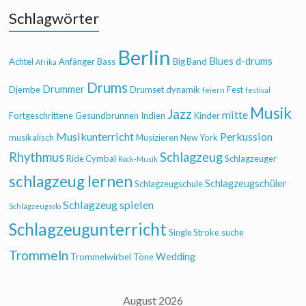
Schlagwörter
Berlin
Blues
d-drums
Achtel
Anfänger
Bass
Big Band
Afrika
Drums
Drummer
Djembe
Drumset
dynamik
Fest
feiern
festival
Musik
Jazz
mitte
Fortgeschrittene
Gesundbrunnen
Indien
Kinder
Musikunterricht
Perkussion
musikalisch
Musizieren
New York
Rhythmus
Schlagzeug
Ride Cymbal
Schlagzeuger
Rock-Musik
schlagzeug lernen
Schlagzeugschüler
Schlagzeugschule
Schlagzeug spielen
Schlagzeugsolo
Schlagzeugunterricht
Single Stroke
suche
Trommeln
Wedding
Trommelwirbel
Töne
August 2026