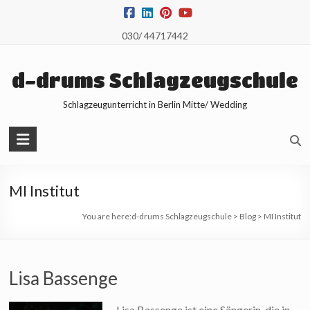
Skip
to
030/ 44717442
content
d-drums Schlagzeugschule
Schlagzeugunterricht in Berlin Mitte/ Wedding
MI Institut
You are here:
d-drums Schlagzeugschule
>
Blog
>
MI Institut
Lisa Bassenge
Lisa Bassenge ist eine Sängerin, die in