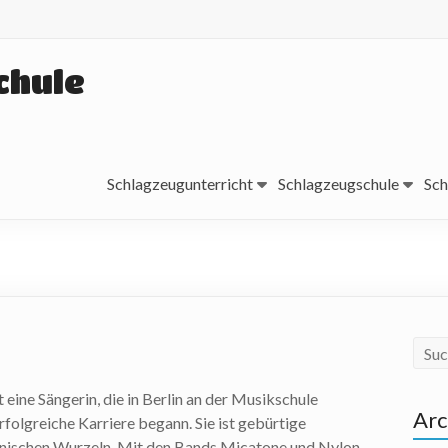
chule
Schlagzeugunterricht
Schlagzeugschule
Sch
 eine Sängerin, die in Berlin an der Musikschule
Arc
rfolgreiche Karriere begann. Sie ist gebürtige
ranischen Wurzeln. Mit den Bands Micatone und Nylon