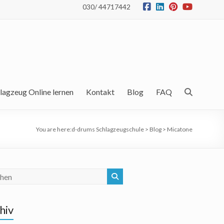
030/ 44717442
lagzeug Online lernen
Kontakt
Blog
FAQ
You are here:
d-drums Schlagzeugschule
>
Blog
>
Micatone
hiv