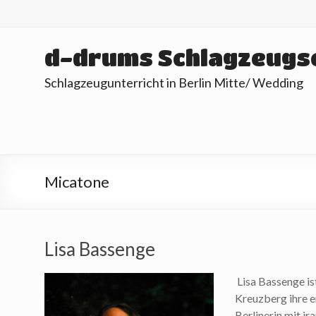
Skip
to
content
d-drums Schlagzeugs
Schlagzeugunterricht in Berlin Mitte/ Wedding
Micatone
Lisa Bassenge
Lisa Bassenge ist
Kreuzberg ihre e
Berlinerin mit i