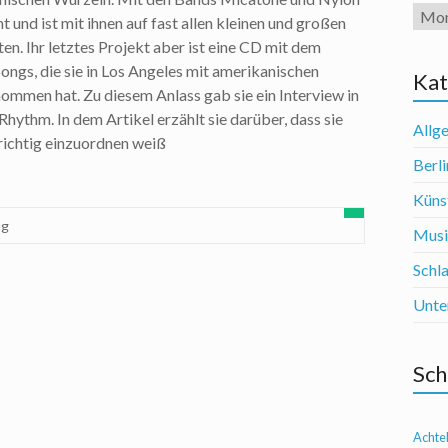
Arch
 und ist mit ihnen auf fast allen kleinen und großen
en. Ihr letztes Projekt aber ist eine CD mit dem
gs, die sie in Los Angeles mit amerikanischen
Kat
mmen hat. Zu diesem Anlass gab sie ein Interview in
hythm. In dem Artikel erzählt sie darüber, dass sie
Allg
 richtig einzuordnen weiß
Berli
Künst
ug
Mus
Schl
Unte
Sch
Achte