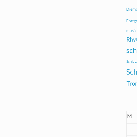
Djem
Fortg
musik
Rhy
sch
Schlag
Sch
Tro
M