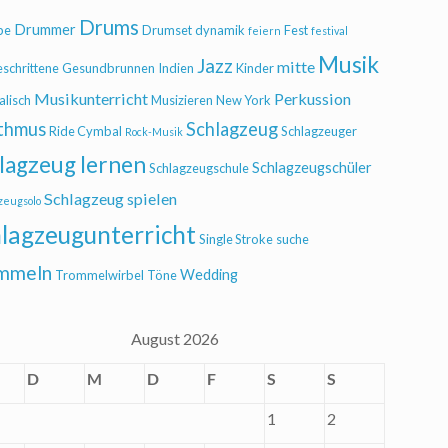
Drums
Drummer
be
Drumset
dynamik
Fest
feiern
festival
Musik
Jazz
mitte
eschrittene
Gesundbrunnen
Indien
Kinder
Musikunterricht
Perkussion
alisch
Musizieren
New York
thmus
Schlagzeug
Ride Cymbal
Schlagzeuger
Rock-Musik
lagzeug lernen
Schlagzeugschüler
Schlagzeugschule
Schlagzeug spielen
zeugsolo
lagzeugunterricht
Single Stroke
suche
mmeln
Wedding
Trommelwirbel
Töne
August 2026
D
M
D
F
S
S
1
2