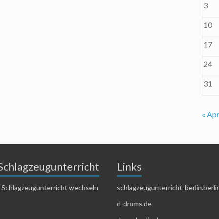
3
10
17
24
31
« Apr
Schlagzeugunterricht
Links
 Schlagzeugunterricht wechseln
schlagzeugunterricht-berlin.berli
d-drums.de