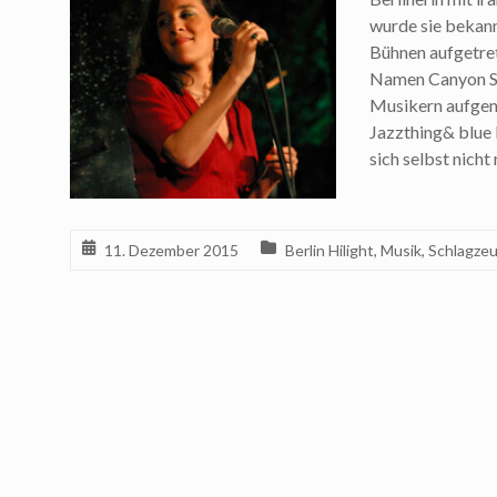
wurde sie bekannt
Bühnen aufgetret
Namen Canyon Son
Musikern aufgeno
Jazzthing& blue R
sich selbst nicht
11. Dezember 2015
Berlin Hilight
,
Musik
,
Schlagze