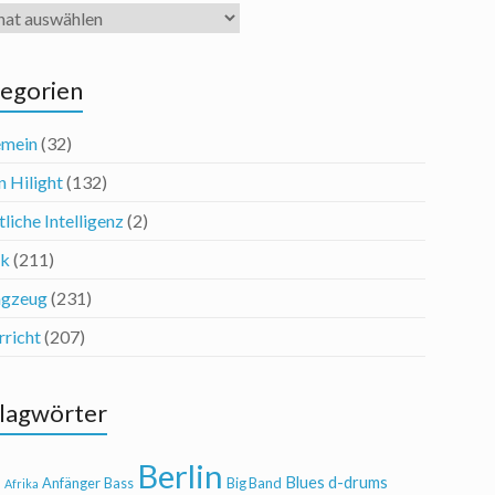
iv
egorien
emein
(32)
n Hilight
(132)
liche Intelligenz
(2)
ik
(211)
agzeug
(231)
rricht
(207)
lagwörter
Berlin
Blues
d-drums
l
Anfänger
Bass
Big Band
Afrika