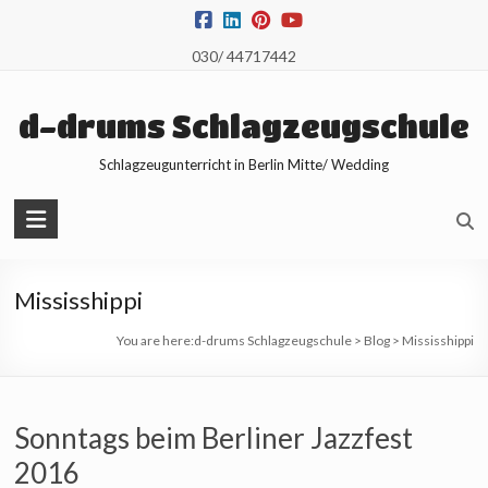
Skip
to
030/ 44717442
content
d-drums Schlagzeugschule
Schlagzeugunterricht in Berlin Mitte/ Wedding
Mississhippi
You are here:
d-drums Schlagzeugschule
>
Blog
>
Mississhippi
Sonntags beim Berliner Jazzfest
2016