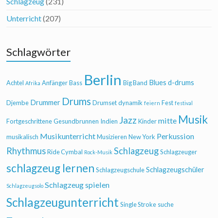
Schlagzeug
(231)
Unterricht
(207)
Schlagwörter
Berlin
Blues
d-drums
Achtel
Anfänger
Bass
Big Band
Afrika
Drums
Drummer
Djembe
Drumset
dynamik
Fest
feiern
festival
Musik
Jazz
mitte
Fortgeschrittene
Gesundbrunnen
Indien
Kinder
Musikunterricht
Perkussion
musikalisch
Musizieren
New York
Rhythmus
Schlagzeug
Ride Cymbal
Schlagzeuger
Rock-Musik
schlagzeug lernen
Schlagzeugschüler
Schlagzeugschule
Schlagzeug spielen
Schlagzeugsolo
Schlagzeugunterricht
Single Stroke
suche