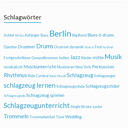
Schlagwörter
Berlin
Blues
d-drums
Achtel
Anfänger
Bass
Big Band
Afrika
Drums
Drummer
Djembe
Drumset
dynamik
Fest
feiern
festival
Musik
Jazz
mitte
Fortgeschrittene
Gesundbrunnen
Indien
Kinder
Musikunterricht
Perkussion
musikalisch
Musizieren
New York
Rhythmus
Schlagzeug
Ride Cymbal
Schlagzeuger
Rock-Musik
schlagzeug lernen
Schlagzeugschüler
Schlagzeugschule
Schlagzeug spielen
Schlagzeugsolo
Schlagzeugunterricht
Single Stroke
suche
Trommeln
Wedding
Trommelwirbel
Töne