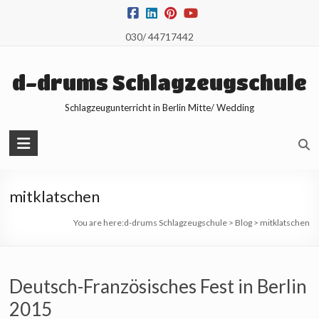
Skip
to
030/ 44717442
content
d-drums Schlagzeugschule
Schlagzeugunterricht in Berlin Mitte/ Wedding
mitklatschen
You are here:
d-drums Schlagzeugschule
>
Blog
>
mitklatschen
Deutsch-Französisches Fest in Berlin
2015