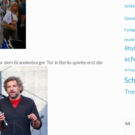
Achte
Djem
Fortg
musik
Rhy
sch
dem Brandenburger Tor in Berlin spielte erst die
Schlag
Sch
Tro
M