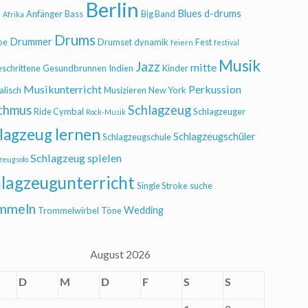
Berlin
Blues
d-drums
l
Anfänger
Bass
Big Band
Afrika
Drums
Drummer
be
Drumset
dynamik
Fest
feiern
festival
Musik
Jazz
mitte
eschrittene
Gesundbrunnen
Indien
Kinder
Musikunterricht
Perkussion
alisch
Musizieren
New York
thmus
Schlagzeug
Ride Cymbal
Schlagzeuger
Rock-Musik
lagzeug lernen
Schlagzeugschüler
Schlagzeugschule
Schlagzeug spielen
zeugsolo
lagzeugunterricht
Single Stroke
suche
mmeln
Wedding
Trommelwirbel
Töne
August 2026
D
M
D
F
S
S