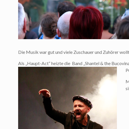
Die Musik war gut und viele Zuschauer und Zuhörer wol
Als „Haupt-Act“ heizte die Band „Shantel & the Bucovin
P
M
s