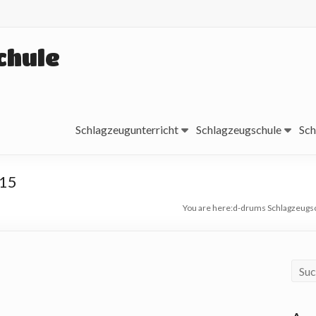
chule
Schlagzeugunterricht
Schlagzeugschule
Sch
015
You are here:
d-drums Schlagzeugs