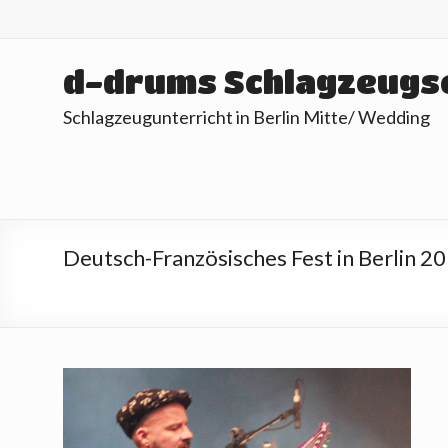
Skip
to
content
d-drums Schlagzeugs
Schlagzeugunterricht in Berlin Mitte/ Wedding
Deutsch-Französisches Fest in Berlin 2