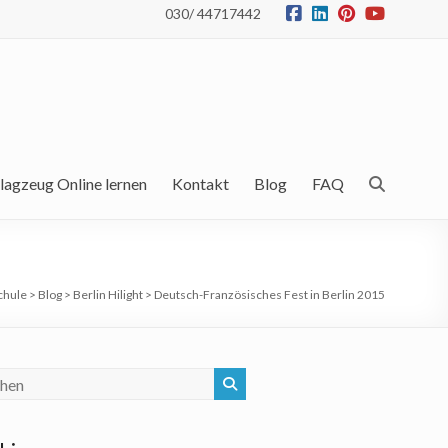
030/ 44717442
lagzeug Online lernen
Kontakt
Blog
FAQ
chule
>
Blog
>
Berlin Hilight
>
Deutsch-Französisches Fest in Berlin 2015