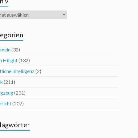
hiv
iv
egorien
emein
(32)
n Hilight
(132)
liche Intelligenz
(2)
ik
(211)
agzeug
(231)
rricht
(207)
lagwörter