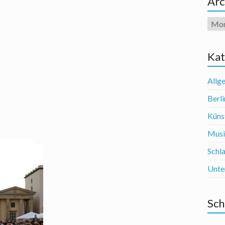
Arc
Arch
Kat
Allg
Berli
Künst
Mus
Schl
Unte
Sch