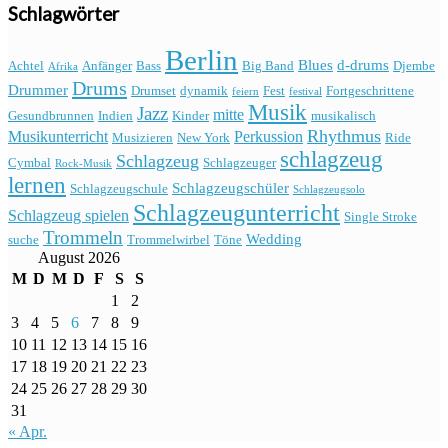
Schlagwörter
Berlin
Blues
d-drums
Achtel
Anfänger
Bass
Big Band
Djembe
Afrika
Drums
Drummer
Drumset
dynamik
Fest
Fortgeschrittene
feiern
festival
Musik
Jazz
mitte
Gesundbrunnen
Indien
Kinder
musikalisch
Rhythmus
Musikunterricht
Perkussion
Musizieren
New York
Ride
schlagzeug
Schlagzeug
Cymbal
Schlagzeuger
Rock-Musik
lernen
Schlagzeugschüler
Schlagzeugschule
Schlagzeugsolo
Schlagzeugunterricht
Schlagzeug spielen
Single Stroke
Trommeln
Wedding
suche
Trommelwirbel
Töne
August 2026
M
D
M
D
F
S
S
1
2
3
4
5
6
7
8
9
10
11
12
13
14
15
16
17
18
19
20
21
22
23
24
25
26
27
28
29
30
31
« Apr.