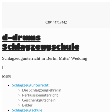
Skip
to
content
030/ 44717442
d-drums
Schlagzeugschule
Schlagzeugunterricht in Berlin Mitte/ Wedding
Menü
Schlagzeugunterricht
Die Schlagzeuglehrerin
Perkussionunterricht
Geschenkgutschein
Bilder
Schlagzeugschule