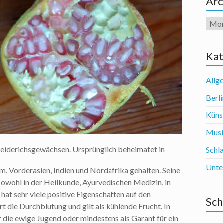
Arc
Arch
Kat
Allg
Berli
Künst
Mus
eiderichsgewächsen. Ursprünglich beheimatet in
Schl
Unte
m, Vorderasien, Indien und Nordafrika gehalten. Seine
owohl in der Heilkunde, Ayurvedischen Medizin, in
hat sehr viele positive Eigenschaften auf den
Sch
 die Durchblutung und gilt als kühlende Frucht. In
r die ewige Jugend oder mindestens als Garant für ein