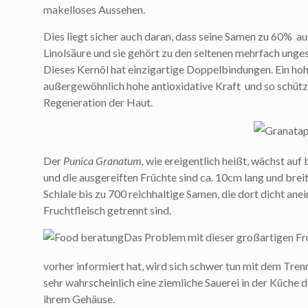
makelloses Aussehen.
Dies liegt sicher auch daran, dass seine Samen zu 60% a
Linolsäure und sie gehört zu den seltenen mehrfach ung
Dieses Kernöl hat einzigartige Doppelbindungen. Ein ho
außergewöhnlich hohe antioxidative Kraft und so schützt
Regeneration der Haut.
Der
Punica Granatum,
wie ereigentlich heißt, wächst au
und die ausgereiften Früchte sind ca. 10cm lang und breit
Schlale bis zu 700 reichhaltige Samen, die dort dicht ane
Fruchtfleisch getrennt sind.
Das Problem mit dieser großartigen Fru
vorher informiert hat, wird sich schwer tun mit dem Tre
sehr wahrscheinlich eine ziemliche Sauerei in der Küche d
ihrem Gehäuse.