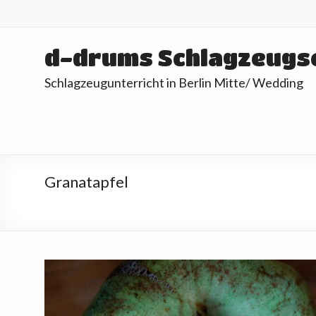
Skip
to
content
d-drums Schlagzeugs
Schlagzeugunterricht in Berlin Mitte/ Wedding
Granatapfel