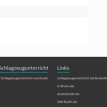
Schlagzeugunterricht
Links
 Schlagzeugunterricht wechseln
schlagzeugunterricht-berlin.berli
d-drums.de
drumsberlin.de
360-Berlin.de