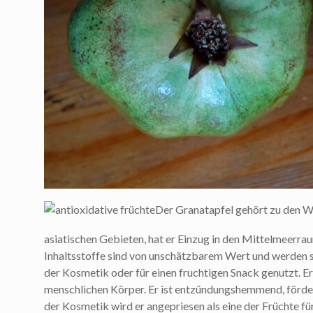
Der Granatapfel gehört zu den W
asiatischen Gebieten, hat er Einzug in den Mittelmeerrau
Inhaltsstoffe sind von unschätzbarem Wert und werden s
der Kosmetik oder für einen fruchtigen Snack genutzt. Er 
menschlichen Körper. Er ist entzündungshemmend, fördert
der Kosmetik wird er angepriesen als eine der Früchte fü