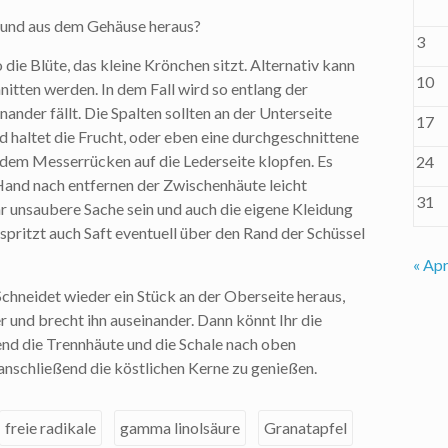
n und aus dem Gehäuse heraus?
3
die Blüte, das kleine Krönchen sitzt. Alternativ kann
10
nitten werden. In dem Fall wird so entlang der
ander fällt. Die Spalten sollten an der Unterseite
17
 haltet die Frucht, oder eben eine durchgeschnittene
t dem Messerrücken auf die Lederseite klopfen. Es
24
 Hand nach entfernen der Zwischenhäute leicht
31
r unsaubere Sache sein und auch die eigene Kleidung
pritzt auch Saft eventuell über den Rand der Schüssel
« Apr
Schneidet wieder ein Stück an der Oberseite heraus,
r und brecht ihn auseinander. Dann könnt Ihr die
nd die Trennhäute und die Schale nach oben
 anschließend die köstlichen Kerne zu genießen.
freie radikale
gamma linolsäure
Granatapfel