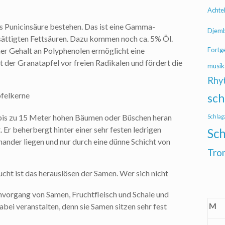
Achte
us Punicinsäure bestehen. Das ist eine Gamma-
Djem
esättigten Fettsäuren. Dazu kommen noch ca. 5% Öl.
her Gehalt an Polyphenolen ermöglicht eine
Fortg
 der Granatapfel vor freien Radikalen und fördert die
musik
Rhy
sch
f bis zu 15 Meter hohen Bäumen oder Büschen heran
Schlag
. Er beherbergt hinter einer sehr festen ledrigen
Sch
inander liegen und nur durch eine dünne Schicht von
Tro
cht ist das herauslösen der Samen. Wer sich nicht
nnvorgang von Samen, Fruchtfleisch und Schale und
M
abei veranstalten, denn sie Samen sitzen sehr fest