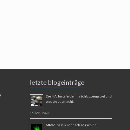
letzte blogeinträge
n
Die 4 Arbeitsfelder im Schlagzeugspiel und
was sie ausmacht!
15. April 2026
MMM-Musik-Mensch-Maschine