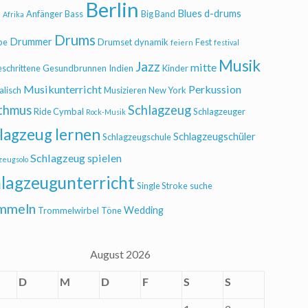
Berlin
Blues
d-drums
l
Anfänger
Bass
Big Band
Afrika
Drums
Drummer
be
Drumset
dynamik
Fest
feiern
festival
Musik
Jazz
mitte
eschrittene
Gesundbrunnen
Indien
Kinder
Musikunterricht
Perkussion
alisch
Musizieren
New York
thmus
Schlagzeug
Ride Cymbal
Schlagzeuger
Rock-Musik
lagzeug lernen
Schlagzeugschüler
Schlagzeugschule
Schlagzeug spielen
zeugsolo
lagzeugunterricht
Single Stroke
suche
mmeln
Wedding
Trommelwirbel
Töne
August 2026
D
M
D
F
S
S