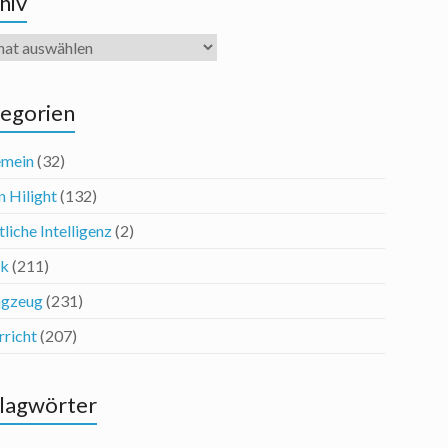
hiv
iv
egorien
emein
(32)
n Hilight
(132)
liche Intelligenz
(2)
ik
(211)
agzeug
(231)
rricht
(207)
lagwörter