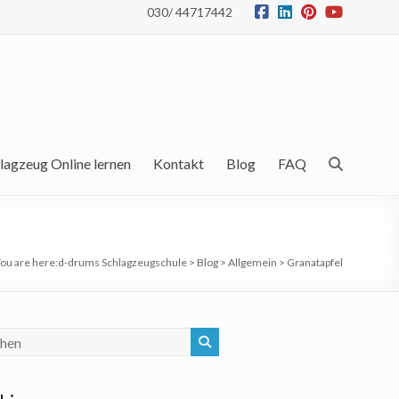
030/ 44717442
lagzeug Online lernen
Kontakt
Blog
FAQ
ou are here:
d-drums Schlagzeugschule
>
Blog
>
Allgemein
>
Granatapfel