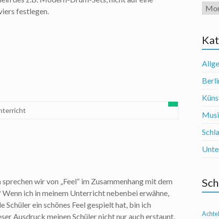
Arch
iers festlegen.
Kat
Allg
Berli
Künst
nterricht
Mus
Schl
Unte
Sch
sprechen wir von „Feel“ im Zusammenhang mit dem
? Wenn ich in meinem Unterricht nebenbei erwähne,
e Schüler ein schönes Feel gespielt hat, bin ich
Achte
eser Ausdruck meinen Schüler nicht nur auch erstaunt,