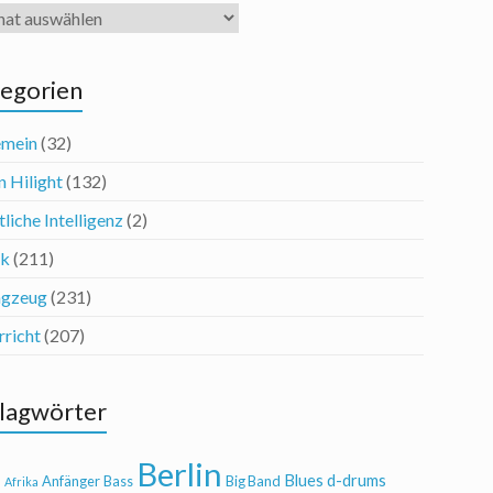
iv
egorien
emein
(32)
n Hilight
(132)
liche Intelligenz
(2)
ik
(211)
agzeug
(231)
rricht
(207)
lagwörter
Berlin
Blues
d-drums
l
Anfänger
Bass
Big Band
Afrika