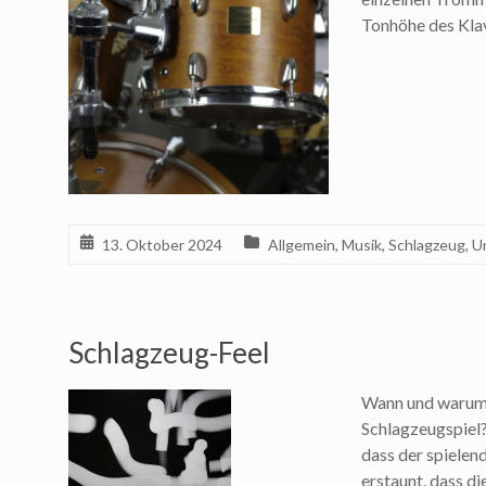
Tonhöhe des Klav
13. Oktober 2024
Allgemein
,
Musik
,
Schlagzeug
,
U
Schlagzeug-Feel
Wann und warum 
Schlagzeugspiel
dass der spielend
erstaunt, dass di