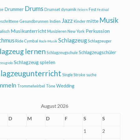
Drums
Drummer
be
Drumset
dynamik
Fest
feiern
festival
Musik
Jazz
mitte
eschrittene
Gesundbrunnen
Indien
Kinder
Musikunterricht
Perkussion
alisch
Musizieren
New York
thmus
Schlagzeug
Ride Cymbal
Schlagzeuger
Rock-Musik
lagzeug lernen
Schlagzeugschüler
Schlagzeugschule
Schlagzeug spielen
zeugsolo
lagzeugunterricht
Single Stroke
suche
mmeln
Wedding
Trommelwirbel
Töne
August 2026
D
M
D
F
S
S
1
2