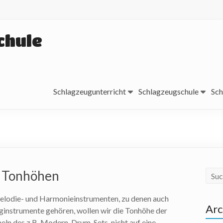
chule
Schlagzeugunterricht
Schlagzeugschule
Sch
 Tonhöhen
Melodie- und Harmonieinstrumenten, zu denen auch
Arc
instrumente gehören, wollen wir die Tonhöhe der
ln des z.B. Modern-Drum-Sets, nicht auf eine