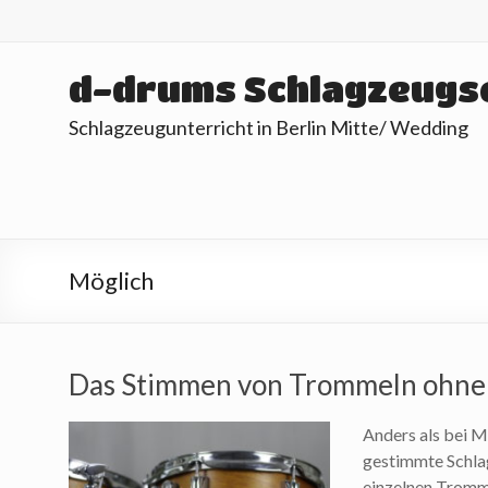
Skip
to
content
d-drums Schlagzeugs
Schlagzeugunterricht in Berlin Mitte/ Wedding
Möglich
Das Stimmen von Trommeln ohne
Anders als bei 
gestimmte Schlag
einzelnen Tromme