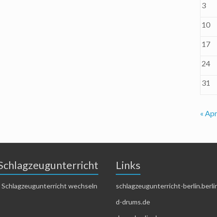
3
10
17
24
31
« Apr
Schlagzeugunterricht
Links
 Schlagzeugunterricht wechseln
schlagzeugunterricht-berlin.berli
d-drums.de