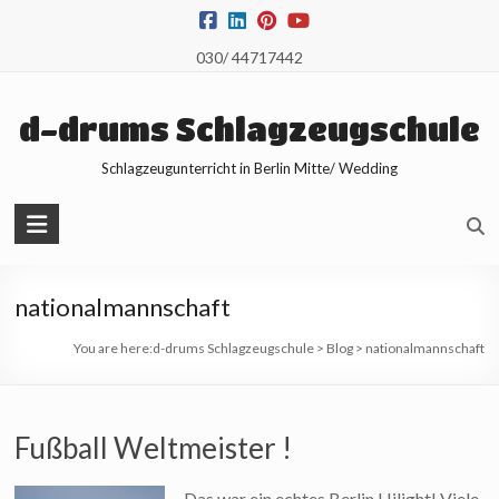
Skip
to
030/ 44717442
content
d-drums Schlagzeugschule
Schlagzeugunterricht in Berlin Mitte/ Wedding
nationalmannschaft
You are here:
d-drums Schlagzeugschule
>
Blog
>
nationalmannschaft
Fußball Weltmeister !
Das war ein echtes Berlin Hilight! Viele