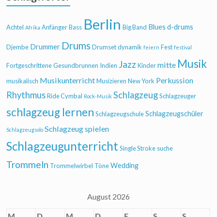
Berlin
Blues
d-drums
Achtel
Anfänger
Bass
Big Band
Afrika
Drums
Drummer
Djembe
Drumset
dynamik
Fest
feiern
festival
Musik
Jazz
mitte
Fortgeschrittene
Gesundbrunnen
Indien
Kinder
Musikunterricht
Perkussion
musikalisch
Musizieren
New York
Rhythmus
Schlagzeug
Ride Cymbal
Schlagzeuger
Rock-Musik
schlagzeug lernen
Schlagzeugschüler
Schlagzeugschule
Schlagzeug spielen
Schlagzeugsolo
Schlagzeugunterricht
Single Stroke
suche
Trommeln
Wedding
Trommelwirbel
Töne
August 2026
M
D
M
D
F
S
S