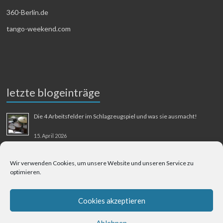
360-Berlin.de
tango-weekend.com
letzte blogeinträge
Die 4 Arbeitsfelder im Schlagzeugspiel und was sie ausmacht!
15. April 2026
MMM-Musik-Mensch-Maschine
Wir verwenden Cookies, um unsere Website und unseren Service zu
optimieren.
31. August 2025
Berliner Flughafen Tegel – Berlin-Bangkok
Cookies akzeptieren
1. August 2025
Ablehnen