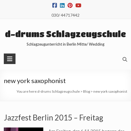
Skip
to
030/ 44717442
content
d-drums Schlagzeugschule
Schlagzeugunterricht in Berlin Mitte/ Wedding
new york saxophonist
You are here:
d-drums Schlagzeugschule
>
Blog
>
new york saxophonist
Jazzfest Berlin 2015 – Freitag
Am Freitag, den 6.11.2015 begann das