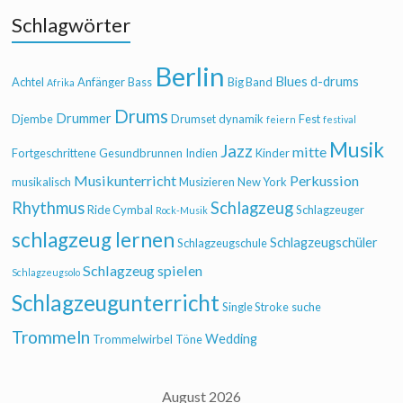
Schlagwörter
Berlin
Blues
d-drums
Achtel
Anfänger
Bass
Big Band
Afrika
Drums
Drummer
Djembe
Drumset
dynamik
Fest
feiern
festival
Musik
Jazz
mitte
Fortgeschrittene
Gesundbrunnen
Indien
Kinder
Musikunterricht
Perkussion
musikalisch
Musizieren
New York
Rhythmus
Schlagzeug
Ride Cymbal
Schlagzeuger
Rock-Musik
schlagzeug lernen
Schlagzeugschüler
Schlagzeugschule
Schlagzeug spielen
Schlagzeugsolo
Schlagzeugunterricht
Single Stroke
suche
Trommeln
Wedding
Trommelwirbel
Töne
August 2026