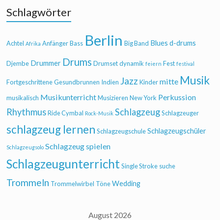
Schlagwörter
Berlin
Blues
d-drums
Achtel
Anfänger
Bass
Big Band
Afrika
Drums
Drummer
Djembe
Drumset
dynamik
Fest
feiern
festival
Musik
Jazz
mitte
Fortgeschrittene
Gesundbrunnen
Indien
Kinder
Musikunterricht
Perkussion
musikalisch
Musizieren
New York
Rhythmus
Schlagzeug
Ride Cymbal
Schlagzeuger
Rock-Musik
schlagzeug lernen
Schlagzeugschüler
Schlagzeugschule
Schlagzeug spielen
Schlagzeugsolo
Schlagzeugunterricht
Single Stroke
suche
Trommeln
Wedding
Trommelwirbel
Töne
August 2026