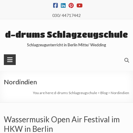
Skip
to
030/ 44717442
content
d-drums Schlagzeugschule
Schlagzeugunterricht in Berlin Mitte/ Wedding
Nordindien
You are here:
d-drums Schlagzeugschule
>
Blog
>
Nordindien
Wassermusik Open Air Festival im
HKW in Berlin