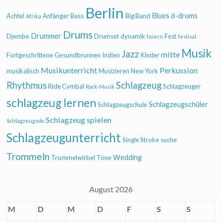
Berlin
Blues
d-drums
Achtel
Anfänger
Bass
Big Band
Afrika
Drums
Drummer
Djembe
Drumset
dynamik
Fest
feiern
festival
Musik
Jazz
mitte
Fortgeschrittene
Gesundbrunnen
Indien
Kinder
Musikunterricht
Perkussion
musikalisch
Musizieren
New York
Rhythmus
Schlagzeug
Ride Cymbal
Schlagzeuger
Rock-Musik
schlagzeug lernen
Schlagzeugschüler
Schlagzeugschule
Schlagzeug spielen
Schlagzeugsolo
Schlagzeugunterricht
Single Stroke
suche
Trommeln
Wedding
Trommelwirbel
Töne
August 2026
M
D
M
D
F
S
S