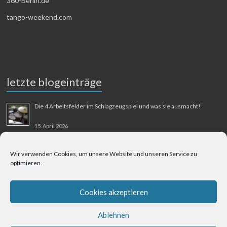
360-Berlin.de
tango-weekend.com
letzte blogeinträge
Die 4 Arbeitsfelder im Schlagzeugspiel und was sie ausmacht!
15. April 2026
MMM-Musik-Mensch-Maschine
Wir verwenden Cookies, um unsere Website und unseren Service zu
optimieren.
31. August 2025
Berliner Flughafen Tegel – Berlin-Bangkok
Cookies akzeptieren
1. August 2025
Ablehnen