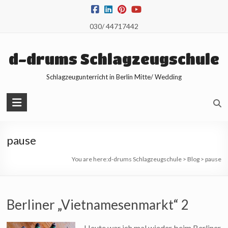
Skip
to
030/ 44717442
content
d-drums Schlagzeugschule
Schlagzeugunterricht in Berlin Mitte/ Wedding
pause
You are here:
d-drums Schlagzeugschule
>
Blog
>
pause
Berliner „Vietnamesenmarkt“ 2
Heute war ich mal wieder beim Berliner