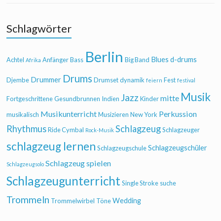
Schlagwörter
Berlin
Blues
d-drums
Achtel
Anfänger
Bass
Big Band
Afrika
Drums
Drummer
Djembe
Drumset
dynamik
Fest
feiern
festival
Musik
Jazz
mitte
Fortgeschrittene
Gesundbrunnen
Indien
Kinder
Musikunterricht
Perkussion
musikalisch
Musizieren
New York
Rhythmus
Schlagzeug
Ride Cymbal
Schlagzeuger
Rock-Musik
schlagzeug lernen
Schlagzeugschüler
Schlagzeugschule
Schlagzeug spielen
Schlagzeugsolo
Schlagzeugunterricht
Single Stroke
suche
Trommeln
Wedding
Trommelwirbel
Töne