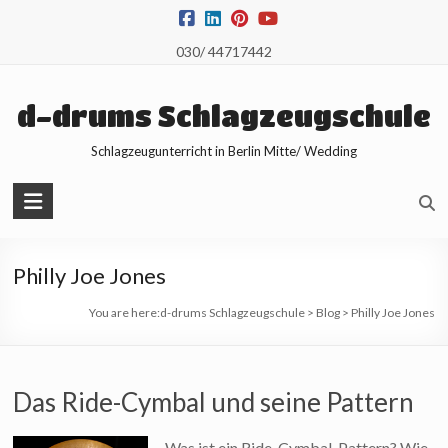
Skip
to
030/ 44717442
content
d-drums Schlagzeugschule
Schlagzeugunterricht in Berlin Mitte/ Wedding
Philly Joe Jones
You are here:
d-drums Schlagzeugschule
>
Blog
>
Philly Joe Jones
Das Ride-Cymbal und seine Pattern
Was ist ein Ride-Cymbal-Pattern? Wie