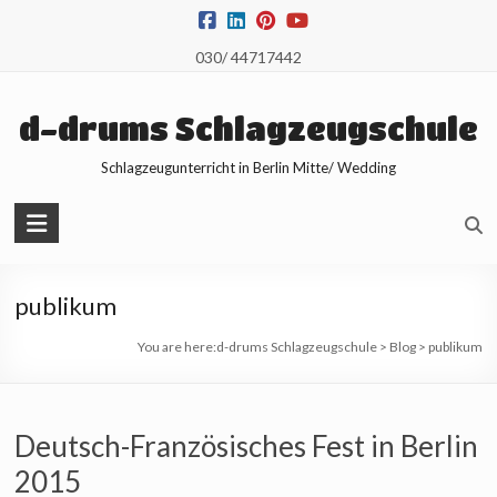
Skip
to
030/ 44717442
content
d-drums Schlagzeugschule
Schlagzeugunterricht in Berlin Mitte/ Wedding
publikum
You are here:
d-drums Schlagzeugschule
>
Blog
>
publikum
Deutsch-Französisches Fest in Berlin
2015