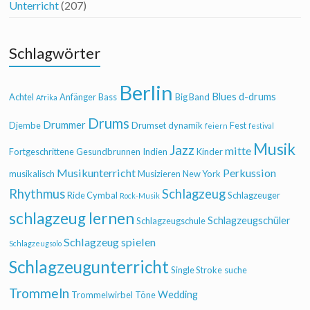
Unterricht
(207)
Schlagwörter
Berlin
Blues
d-drums
Achtel
Anfänger
Bass
Big Band
Afrika
Drums
Drummer
Djembe
Drumset
dynamik
Fest
feiern
festival
Musik
Jazz
mitte
Fortgeschrittene
Gesundbrunnen
Indien
Kinder
Musikunterricht
Perkussion
musikalisch
Musizieren
New York
Rhythmus
Schlagzeug
Ride Cymbal
Schlagzeuger
Rock-Musik
schlagzeug lernen
Schlagzeugschüler
Schlagzeugschule
Schlagzeug spielen
Schlagzeugsolo
Schlagzeugunterricht
Single Stroke
suche
Trommeln
Wedding
Trommelwirbel
Töne