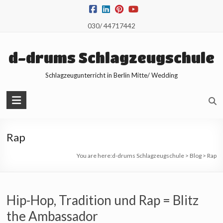
Skip
to
030/ 44717442
content
d-drums Schlagzeugschule
Schlagzeugunterricht in Berlin Mitte/ Wedding
Rap
You are here:
d-drums Schlagzeugschule
>
Blog
>
Rap
Hip-Hop, Tradition und Rap = Blitz
the Ambassador