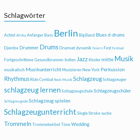
Schlagwörter
Berlin
Blues
d-drums
Achtel
Anfänger
Bass
Big Band
Afrika
Drums
Drummer
Djembe
Drumset
dynamik
Fest
feiern
festival
Musik
Jazz
mitte
Fortgeschrittene
Gesundbrunnen
Indien
Kinder
Musikunterricht
Perkussion
musikalisch
Musizieren
New York
Rhythmus
Schlagzeug
Ride Cymbal
Schlagzeuger
Rock-Musik
schlagzeug lernen
Schlagzeugschüler
Schlagzeugschule
Schlagzeug spielen
Schlagzeugsolo
Schlagzeugunterricht
Single Stroke
suche
Trommeln
Wedding
Trommelwirbel
Töne