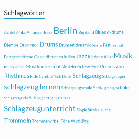
Schlagwörter
Berlin
Blues
d-drums
Achtel
Anfänger
Bass
Big Band
Afrika
Drums
Drummer
Djembe
Drumset
dynamik
Fest
feiern
festival
Musik
Jazz
mitte
Fortgeschrittene
Gesundbrunnen
Indien
Kinder
Musikunterricht
Perkussion
musikalisch
Musizieren
New York
Rhythmus
Schlagzeug
Ride Cymbal
Schlagzeuger
Rock-Musik
schlagzeug lernen
Schlagzeugschüler
Schlagzeugschule
Schlagzeug spielen
Schlagzeugsolo
Schlagzeugunterricht
Single Stroke
suche
Trommeln
Wedding
Trommelwirbel
Töne