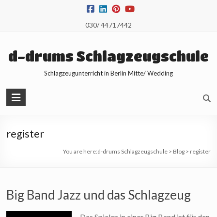
Skip
to
030/ 44717442
content
d-drums Schlagzeugschule
Schlagzeugunterricht in Berlin Mitte/ Wedding
register
You are here:
d-drums Schlagzeugschule
>
Blog
>
register
Big Band Jazz und das Schlagzeug
Das Spielen in einer Big Band ist für den