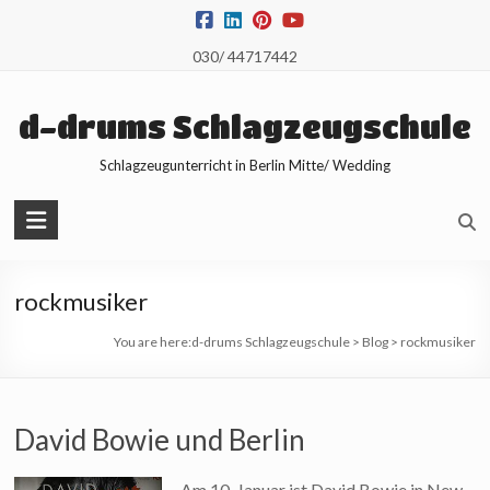
Skip
to
030/ 44717442
content
d-drums Schlagzeugschule
Schlagzeugunterricht in Berlin Mitte/ Wedding
rockmusiker
You are here:
d-drums Schlagzeugschule
>
Blog
>
rockmusiker
David Bowie und Berlin
Am 10. Januar ist David Bowie in New