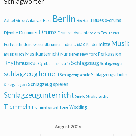
Schlagwörter
Berlin
Blues
d-drums
Achtel
Anfänger
Bass
Big Band
Afrika
Drums
Drummer
Djembe
Drumset
dynamik
Fest
feiern
festival
Musik
Jazz
mitte
Fortgeschrittene
Gesundbrunnen
Indien
Kinder
Musikunterricht
Perkussion
musikalisch
Musizieren
New York
Rhythmus
Schlagzeug
Ride Cymbal
Schlagzeuger
Rock-Musik
schlagzeug lernen
Schlagzeugschüler
Schlagzeugschule
Schlagzeug spielen
Schlagzeugsolo
Schlagzeugunterricht
Single Stroke
suche
Trommeln
Wedding
Trommelwirbel
Töne
August 2026