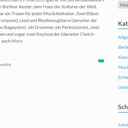
Arch
er Berliner Auster, dem Haus der Kulturen der Welt.
r ein Traum für jeden Musikliebhaber. Zwei Bläser
rompete), Lead und Rhythmusgitarre (darunter der
Kat
 Bagayoko) , ein Drummer, ein Perkussionist, zwei
en und sogar zwei Keyboarder (darunter Cheick-
Allg
r auch Mory
Berli
Künst
rricht
Mus
Schl
Unte
Sch
Achte