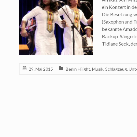
ein Konzert in d
Die Besetzung wa
(Saxophon und T
bekannte Amadou
Backup-Sängerin
Tidiane Seck, de
29. Mai 2015
Berlin Hilight
,
Musik
,
Schlagzeug
,
Unte