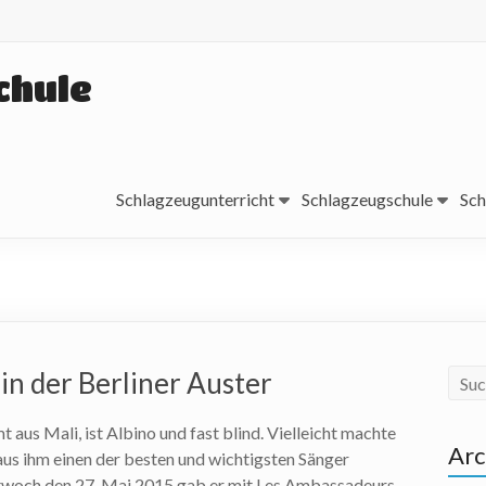
chule
Schlagzeugunterricht
Schlagzeugschule
Sch
in der Berliner Auster
t aus Mali, ist Albino und fast blind. Vielleicht machte
Arc
us ihm einen der besten und wichtigsten Sänger
twoch den 27. Mai 2015 gab er mit Les Ambassadeurs