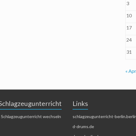
3
10
17
24
31
« Apr
Schlagzeugunterricht
Links
 Schlagzeugunterricht wechseln
schlagzeugunterricht-berlin.berli
d-drums.de