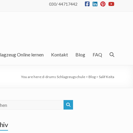
030/ 44717442
lagzeug Online lernen
Kontakt
Blog
FAQ
You are here:
d-drums Schlagzeugschule
>
Blog
>
Salif Keita
hiv