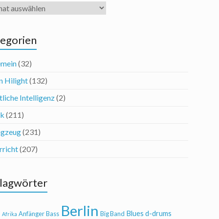
iv
egorien
emein
(32)
n Hilight
(132)
liche Intelligenz
(2)
ik
(211)
agzeug
(231)
rricht
(207)
lagwörter
Berlin
Blues
d-drums
l
Anfänger
Bass
Big Band
Afrika