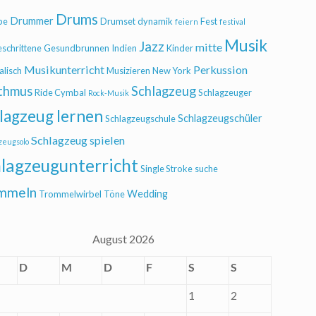
Drums
Drummer
be
Drumset
dynamik
Fest
feiern
festival
Musik
Jazz
mitte
eschrittene
Gesundbrunnen
Indien
Kinder
Musikunterricht
Perkussion
alisch
Musizieren
New York
thmus
Schlagzeug
Ride Cymbal
Schlagzeuger
Rock-Musik
lagzeug lernen
Schlagzeugschüler
Schlagzeugschule
Schlagzeug spielen
zeugsolo
lagzeugunterricht
Single Stroke
suche
mmeln
Wedding
Trommelwirbel
Töne
August 2026
D
M
D
F
S
S
1
2