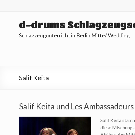
Skip
to
content
d-drums Schlagzeugs
Schlagzeugunterricht in Berlin Mitte/ Wedding
Salif Keita
Salif Keita und Les Ambassadeurs 
Salif Keita stamm
diese Mischung a
Afrikas. Am Mit