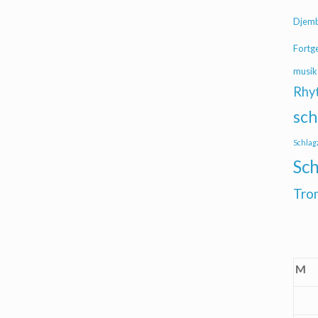
Djem
Fortg
musik
Rhy
sch
Schlag
Sch
Tro
M