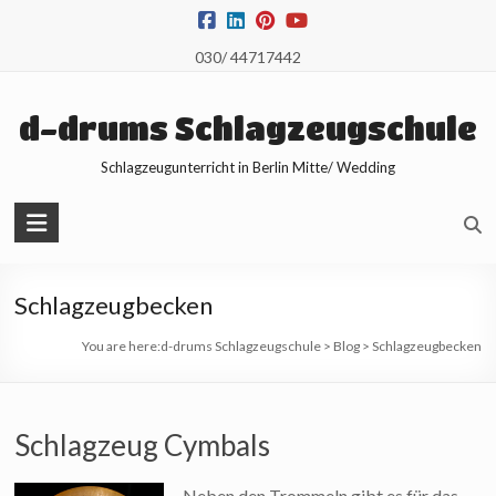
Skip
to
030/ 44717442
content
d-drums Schlagzeugschule
Schlagzeugunterricht in Berlin Mitte/ Wedding
Schlagzeugbecken
You are here:
d-drums Schlagzeugschule
>
Blog
>
Schlagzeugbecken
Schlagzeug Cymbals
Neben den Trommeln gibt es für das