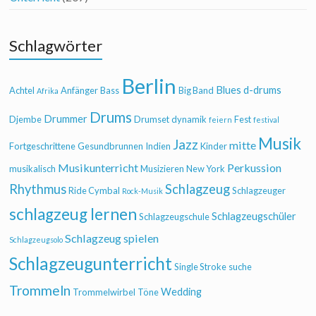
Schlagwörter
Berlin
Blues
d-drums
Achtel
Anfänger
Bass
Big Band
Afrika
Drums
Drummer
Djembe
Drumset
dynamik
Fest
feiern
festival
Musik
Jazz
mitte
Fortgeschrittene
Gesundbrunnen
Indien
Kinder
Musikunterricht
Perkussion
musikalisch
Musizieren
New York
Rhythmus
Schlagzeug
Ride Cymbal
Schlagzeuger
Rock-Musik
schlagzeug lernen
Schlagzeugschüler
Schlagzeugschule
Schlagzeug spielen
Schlagzeugsolo
Schlagzeugunterricht
Single Stroke
suche
Trommeln
Wedding
Trommelwirbel
Töne