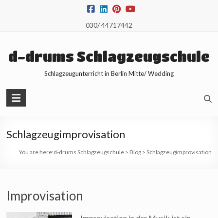
Skip
to
030/ 44717442
content
d-drums Schlagzeugschule
Schlagzeugunterricht in Berlin Mitte/ Wedding
Schlagzeugimprovisation
You are here:
d-drums Schlagzeugschule
>
Blog
>
Schlagzeugimprovisation
Improvisation
Improvisation in der Musik ist ein