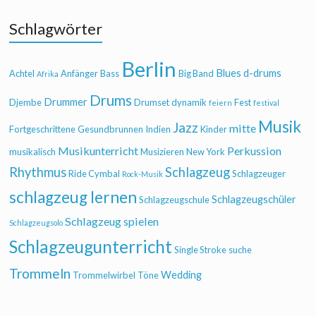
Schlagwörter
Berlin
Blues
d-drums
Achtel
Anfänger
Bass
Big Band
Afrika
Drums
Drummer
Djembe
Drumset
dynamik
Fest
feiern
festival
Musik
Jazz
mitte
Fortgeschrittene
Gesundbrunnen
Indien
Kinder
Musikunterricht
Perkussion
musikalisch
Musizieren
New York
Rhythmus
Schlagzeug
Ride Cymbal
Schlagzeuger
Rock-Musik
schlagzeug lernen
Schlagzeugschüler
Schlagzeugschule
Schlagzeug spielen
Schlagzeugsolo
Schlagzeugunterricht
Single Stroke
suche
Trommeln
Wedding
Trommelwirbel
Töne