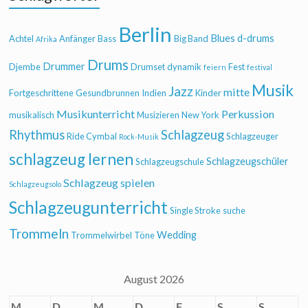
Berlin
Blues
d-drums
Achtel
Anfänger
Bass
Big Band
Afrika
Drums
Drummer
Djembe
Drumset
dynamik
Fest
feiern
festival
Musik
Jazz
mitte
Fortgeschrittene
Gesundbrunnen
Indien
Kinder
Musikunterricht
Perkussion
musikalisch
Musizieren
New York
Rhythmus
Schlagzeug
Ride Cymbal
Schlagzeuger
Rock-Musik
schlagzeug lernen
Schlagzeugschüler
Schlagzeugschule
Schlagzeug spielen
Schlagzeugsolo
Schlagzeugunterricht
Single Stroke
suche
Trommeln
Wedding
Trommelwirbel
Töne
August 2026
M
D
M
D
F
S
S