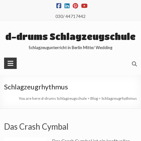
Skip
to
030/ 44717442
content
d-drums Schlagzeugschule
Schlagzeugunterricht in Berlin Mitte/ Wedding
Schlagzeugrhythmus
You are here:
d-drums Schlagzeugschule
>
Blog
>
Schlagzeugrhythmus
Das Crash Cymbal
Das Crash Cymbal ist ein kraftvolles