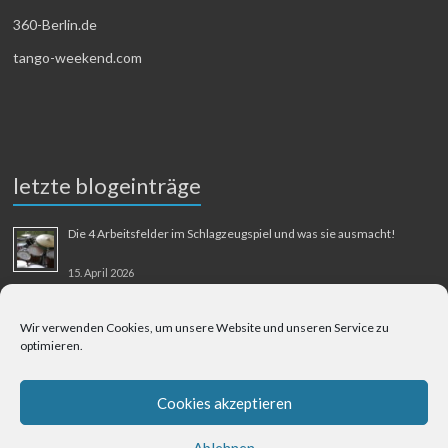
360-Berlin.de
tango-weekend.com
letzte blogeinträge
Die 4 Arbeitsfelder im Schlagzeugspiel und was sie ausmacht!
15. April 2026
MMM-Musik-Mensch-Maschine
Wir verwenden Cookies, um unsere Website und unseren Service zu
optimieren.
31. August 2025
Berliner Flughafen Tegel – Berlin-Bangkok
Cookies akzeptieren
1. August 2025
Ablehnen