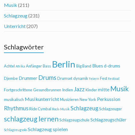
Musik
(211)
Schlagzeug
(231)
Unterricht
(207)
Schlagwörter
Berlin
Blues
d-drums
Achtel
Anfänger
Bass
Big Band
Afrika
Drums
Drummer
Djembe
Drumset
dynamik
Fest
feiern
festival
Musik
Jazz
mitte
Fortgeschrittene
Gesundbrunnen
Indien
Kinder
Musikunterricht
Perkussion
musikalisch
Musizieren
New York
Rhythmus
Schlagzeug
Ride Cymbal
Schlagzeuger
Rock-Musik
schlagzeug lernen
Schlagzeugschüler
Schlagzeugschule
Schlagzeug spielen
Schlagzeugsolo