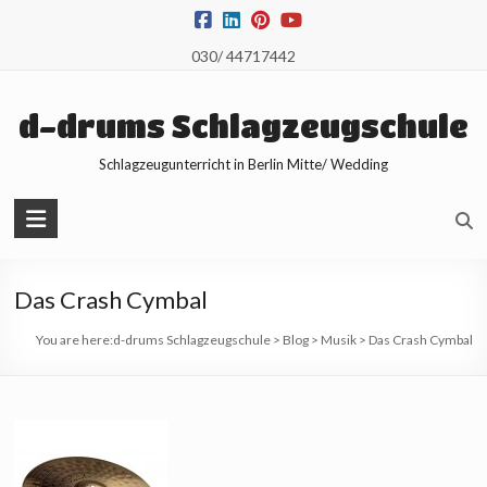
Skip
to
030/ 44717442
content
d-drums Schlagzeugschule
Schlagzeugunterricht in Berlin Mitte/ Wedding
Das Crash Cymbal
You are here:
d-drums Schlagzeugschule
>
Blog
>
Musik
>
Das Crash Cymbal