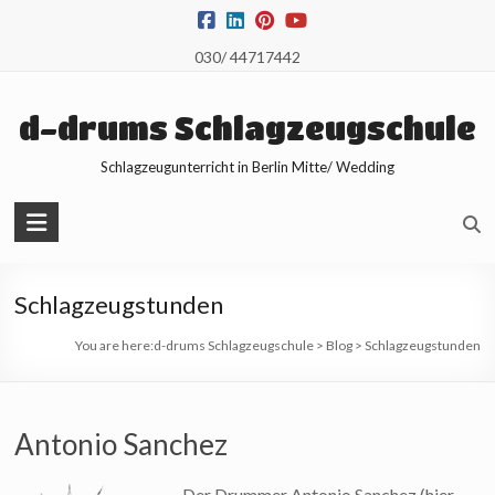
Skip
to
030/ 44717442
content
d-drums Schlagzeugschule
Schlagzeugunterricht in Berlin Mitte/ Wedding
Schlagzeugstunden
You are here:
d-drums Schlagzeugschule
>
Blog
>
Schlagzeugstunden
Antonio Sanchez
Der Drummer Antonio Sanchez (hier