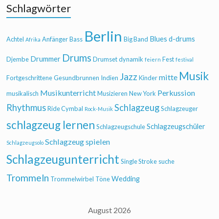
Schlagwörter
Berlin
Blues
d-drums
Achtel
Anfänger
Bass
Big Band
Afrika
Drums
Drummer
Djembe
Drumset
dynamik
Fest
feiern
festival
Musik
Jazz
mitte
Fortgeschrittene
Gesundbrunnen
Indien
Kinder
Musikunterricht
Perkussion
musikalisch
Musizieren
New York
Rhythmus
Schlagzeug
Ride Cymbal
Schlagzeuger
Rock-Musik
schlagzeug lernen
Schlagzeugschüler
Schlagzeugschule
Schlagzeug spielen
Schlagzeugsolo
Schlagzeugunterricht
Single Stroke
suche
Trommeln
Wedding
Trommelwirbel
Töne
August 2026