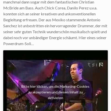
manchmal dann sogar mit dem fantastischen Christian
McBride am Bass. Auch Chick Corea, Danilo Perez u.v.a.
konnten sich an seiner kreativen und unkonventionellen
Begleitung erfreuen. Der aus Mexiko stammende Antonio
Sanchez ist unbestritten ein hervorragender Drummer, der mit
seiner sehr guten Technik wunderschön musikalisch spielt und
dabei noch vor unbändiger Energie schäumt. Hier eines seiner
Powerdrum-Soli…
Bitte hier klicken, um die Marketing-Cookies
zu akzeptieren und diesen Inhalt zu
aktivieren