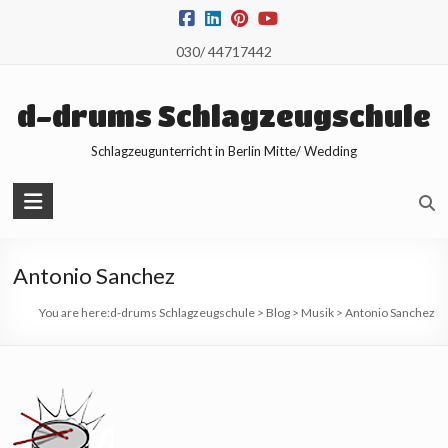
Skip
to
030/ 44717442
content
d-drums Schlagzeugschule
Schlagzeugunterricht in Berlin Mitte/ Wedding
Antonio Sanchez
You are here:
d-drums Schlagzeugschule
>
Blog
>
Musik
>
Antonio Sanchez