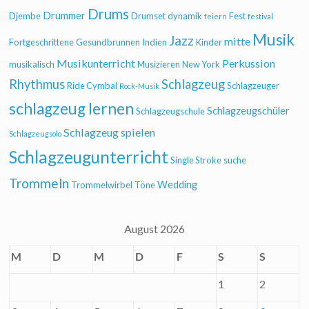
Drums
Drummer
Djembe
Drumset
dynamik
Fest
feiern
festival
Musik
Jazz
mitte
Fortgeschrittene
Gesundbrunnen
Indien
Kinder
Musikunterricht
Perkussion
musikalisch
Musizieren
New York
Rhythmus
Schlagzeug
Ride Cymbal
Schlagzeuger
Rock-Musik
schlagzeug lernen
Schlagzeugschüler
Schlagzeugschule
Schlagzeug spielen
Schlagzeugsolo
Schlagzeugunterricht
Single Stroke
suche
Trommeln
Wedding
Trommelwirbel
Töne
August 2026
M
D
M
D
F
S
S
1
2