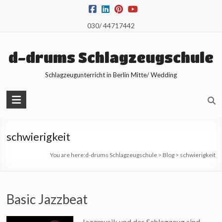
Skip
to
030/ 44717442
content
d-drums Schlagzeugschule
Schlagzeugunterricht in Berlin Mitte/ Wedding
schwierigkeit
You are here:
d-drums Schlagzeugschule
>
Blog
>
schwierigkeit
Basic Jazzbeat
Jazzmusik und das Schlagzeug sind