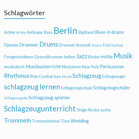
Schlagwörter
Berlin
Blues
d-drums
Achtel
Anfänger
Bass
Big Band
Afrika
Drums
Drummer
Djembe
Drumset
dynamik
Fest
feiern
festival
Musik
Jazz
mitte
Fortgeschrittene
Gesundbrunnen
Indien
Kinder
Musikunterricht
Perkussion
musikalisch
Musizieren
New York
Rhythmus
Schlagzeug
Ride Cymbal
Schlagzeuger
Rock-Musik
schlagzeug lernen
Schlagzeugschüler
Schlagzeugschule
Schlagzeug spielen
Schlagzeugsolo
Schlagzeugunterricht
Single Stroke
suche
Trommeln
Wedding
Trommelwirbel
Töne