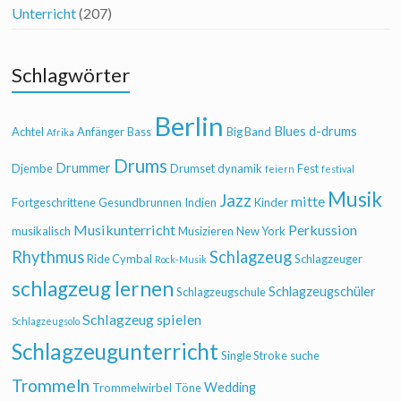
Unterricht
(207)
Schlagwörter
Berlin
Blues
d-drums
Achtel
Anfänger
Bass
Big Band
Afrika
Drums
Drummer
Djembe
Drumset
dynamik
Fest
feiern
festival
Musik
Jazz
mitte
Fortgeschrittene
Gesundbrunnen
Indien
Kinder
Musikunterricht
Perkussion
musikalisch
Musizieren
New York
Rhythmus
Schlagzeug
Ride Cymbal
Schlagzeuger
Rock-Musik
schlagzeug lernen
Schlagzeugschüler
Schlagzeugschule
Schlagzeug spielen
Schlagzeugsolo
Schlagzeugunterricht
Single Stroke
suche
Trommeln
Wedding
Trommelwirbel
Töne