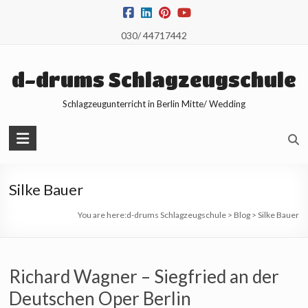
Skip
to
030/ 44717442
content
d-drums Schlagzeugschule
Schlagzeugunterricht in Berlin Mitte/ Wedding
Silke Bauer
You are here:
d-drums Schlagzeugschule
>
Blog
>
Silke Bauer
Richard Wagner – Siegfried an der
Deutschen Oper Berlin