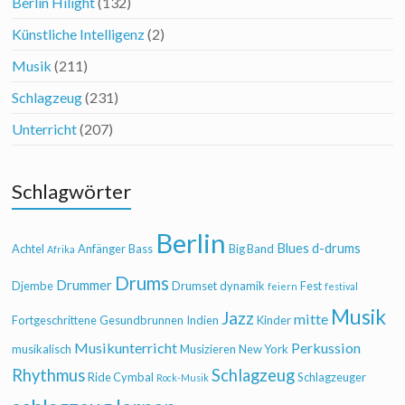
Berlin Hilight
(132)
Künstliche Intelligenz
(2)
Musik
(211)
Schlagzeug
(231)
Unterricht
(207)
Schlagwörter
Berlin
Blues
d-drums
Achtel
Anfänger
Bass
Big Band
Afrika
Drums
Drummer
Djembe
Drumset
dynamik
Fest
feiern
festival
Musik
Jazz
mitte
Fortgeschrittene
Gesundbrunnen
Indien
Kinder
Musikunterricht
Perkussion
musikalisch
Musizieren
New York
Rhythmus
Schlagzeug
Ride Cymbal
Schlagzeuger
Rock-Musik