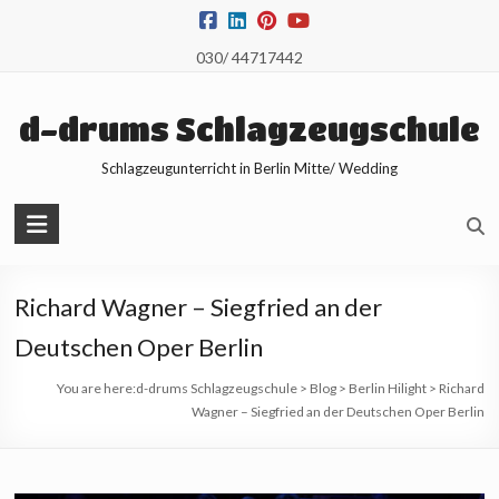
Skip
to
030/ 44717442
content
d-drums Schlagzeugschule
Schlagzeugunterricht in Berlin Mitte/ Wedding
Richard Wagner – Siegfried an der
Deutschen Oper Berlin
You are here:
d-drums Schlagzeugschule
>
Blog
>
Berlin Hilight
>
Richard
Wagner – Siegfried an der Deutschen Oper Berlin