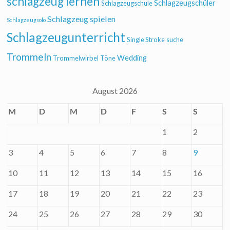
schlagzeug lernen
Schlagzeugschüler
Schlagzeugschule
Schlagzeug spielen
Schlagzeugsolo
Schlagzeugunterricht
Single Stroke
suche
Trommeln
Wedding
Trommelwirbel
Töne
August 2026
M
D
M
D
F
S
S
1
2
3
4
5
6
7
8
9
10
11
12
13
14
15
16
17
18
19
20
21
22
23
24
25
26
27
28
29
30