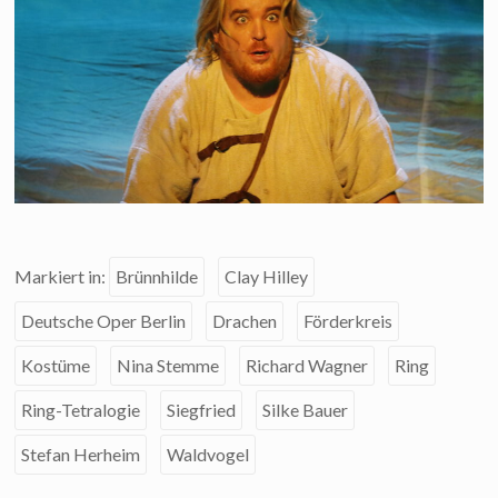
Markiert in:
Brünnhilde
Clay Hilley
Deutsche Oper Berlin
Drachen
Förderkreis
Kostüme
Nina Stemme
Richard Wagner
Ring
Ring-Tetralogie
Siegfried
Silke Bauer
Stefan Herheim
Waldvogel