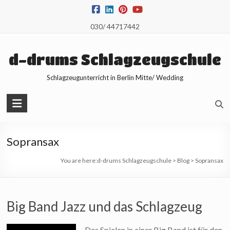
Skip
to
030/ 44717442
content
d-drums Schlagzeugschule
Schlagzeugunterricht in Berlin Mitte/ Wedding
Sopransax
You are here:
d-drums Schlagzeugschule
>
Blog
>
Sopransax
Big Band Jazz und das Schlagzeug
Das Spielen in einer Big Band ist für den