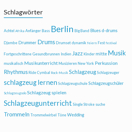
Schlagwörter
Berlin
Blues
d-drums
Achtel
Anfänger
Bass
Big Band
Afrika
Drums
Drummer
Djembe
Drumset
dynamik
Fest
feiern
festival
Musik
Jazz
mitte
Fortgeschrittene
Gesundbrunnen
Indien
Kinder
Musikunterricht
Perkussion
musikalisch
Musizieren
New York
Rhythmus
Schlagzeug
Ride Cymbal
Schlagzeuger
Rock-Musik
schlagzeug lernen
Schlagzeugschüler
Schlagzeugschule
Schlagzeug spielen
Schlagzeugsolo
Schlagzeugunterricht
Single Stroke
suche
Trommeln
Wedding
Trommelwirbel
Töne