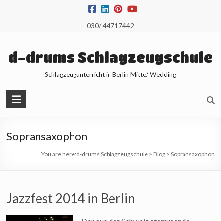
Skip
to
030/ 44717442
content
d-drums Schlagzeugschule
Schlagzeugunterricht in Berlin Mitte/ Wedding
Sopransaxophon
You are here:
d-drums Schlagzeugschule
>
Blog
>
Sopransaxophon
Jazzfest 2014 in Berlin
Der aus der Schweiz stammende