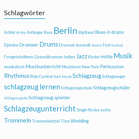
Schlagwörter
Berlin
Blues
d-drums
Achtel
Anfänger
Bass
Big Band
Afrika
Drums
Drummer
Djembe
Drumset
dynamik
Fest
feiern
festival
Musik
Jazz
mitte
Fortgeschrittene
Gesundbrunnen
Indien
Kinder
Musikunterricht
Perkussion
musikalisch
Musizieren
New York
Rhythmus
Schlagzeug
Ride Cymbal
Schlagzeuger
Rock-Musik
schlagzeug lernen
Schlagzeugschüler
Schlagzeugschule
Schlagzeug spielen
Schlagzeugsolo
Schlagzeugunterricht
Single Stroke
suche
Trommeln
Wedding
Trommelwirbel
Töne