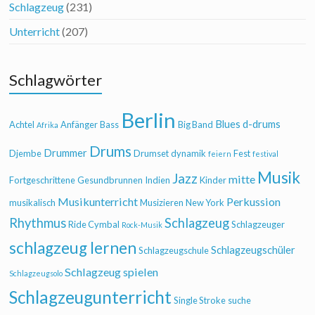
Schlagzeug
(231)
Unterricht
(207)
Schlagwörter
Berlin
Blues
d-drums
Achtel
Anfänger
Bass
Big Band
Afrika
Drums
Drummer
Djembe
Drumset
dynamik
Fest
feiern
festival
Musik
Jazz
mitte
Fortgeschrittene
Gesundbrunnen
Indien
Kinder
Musikunterricht
Perkussion
musikalisch
Musizieren
New York
Rhythmus
Schlagzeug
Ride Cymbal
Schlagzeuger
Rock-Musik
schlagzeug lernen
Schlagzeugschüler
Schlagzeugschule
Schlagzeug spielen
Schlagzeugsolo
Schlagzeugunterricht
Single Stroke
suche