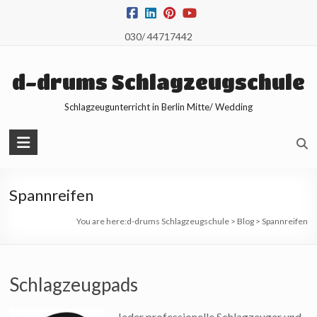
Skip
to
030/ 44717442
content
d-drums Schlagzeugschule
Schlagzeugunterricht in Berlin Mitte/ Wedding
Spannreifen
You are here:
d-drums Schlagzeugschule
>
Blog
>
Spannreifen
Schlagzeugpads
Jeder professionelle Schlagzeuger und