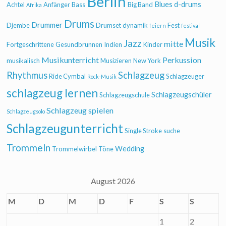
Berlin
Blues
d-drums
Achtel
Anfänger
Bass
Big Band
Afrika
Drums
Drummer
Djembe
Drumset
dynamik
Fest
feiern
festival
Musik
Jazz
mitte
Fortgeschrittene
Gesundbrunnen
Indien
Kinder
Musikunterricht
Perkussion
musikalisch
Musizieren
New York
Rhythmus
Schlagzeug
Ride Cymbal
Schlagzeuger
Rock-Musik
schlagzeug lernen
Schlagzeugschüler
Schlagzeugschule
Schlagzeug spielen
Schlagzeugsolo
Schlagzeugunterricht
Single Stroke
suche
Trommeln
Wedding
Trommelwirbel
Töne
August 2026
M
D
M
D
F
S
S
1
2