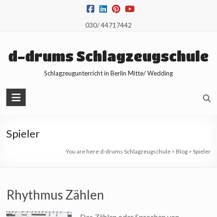
Skip
to
030/ 44717442
content
d-drums Schlagzeugschule
Schlagzeugunterricht in Berlin Mitte/ Wedding
Spieler
You are here:
d-drums Schlagzeugschule
>
Blog
>
Spieler
Rhythmus Zählen
Das Zählen oder Sprechen von