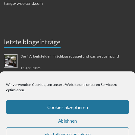
tango-weekend.com
letzte blogeinträge
Die 4 Arbeitsfelder im Schlagzeugspiel und was sie ausmacht!
15. April 2026
MMM-Musik-Mensch-Maschine
Wir verwenden Cookies, um unsere Website und unseren Service zu
optimieren.
31. August 2025
Berliner Flughafen Tegel – Berlin-Bangkok
Cookies akzeptieren
1. August 2025
Ablehnen
Einstellungen anzeigen