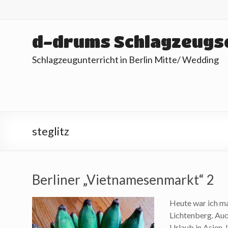
Skip
to
content
d-drums Schlagzeugs
Schlagzeugunterricht in Berlin Mitte/ Wedding
steglitz
Berliner „Vietnamesenmarkt“ 2
Heute war ich m
Lichtenberg. Auc
Urlaub in Asien. 