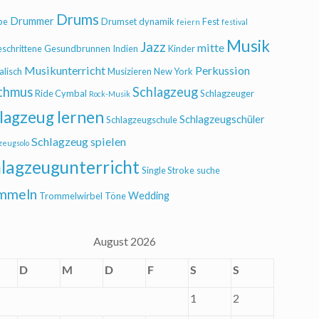
Drums
Drummer
be
Drumset
dynamik
Fest
feiern
festival
Musik
Jazz
mitte
eschrittene
Gesundbrunnen
Indien
Kinder
Musikunterricht
Perkussion
alisch
Musizieren
New York
thmus
Schlagzeug
Ride Cymbal
Schlagzeuger
Rock-Musik
lagzeug lernen
Schlagzeugschüler
Schlagzeugschule
Schlagzeug spielen
zeugsolo
lagzeugunterricht
Single Stroke
suche
mmeln
Wedding
Trommelwirbel
Töne
August 2026
D
M
D
F
S
S
1
2