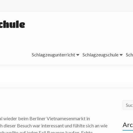
chule
Schlagzeugunterricht
Schlagzeugschule
Sch
al wieder beim Berliner Vietnamesenmarkt in
Arc
h dieser Besuch war interessant und fühlte sich an wie
Ich wollte auf jeden Fall Bananen kaufen. Echte