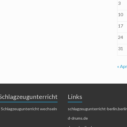
3
10
17
24
31
« Apr
Schlagzeugunterricht
Links
 Schlagzeugunterricht wechseln
schlagzeugunterricht-berlin.berli
d-drums.de