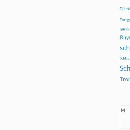
Djem
Fortg
musik
Rhy
sch
Schlag
Sch
Tro
M