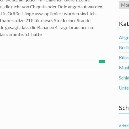
Arch
, die nicht von Chiquita oder Dole angebaut wurden,
ht in Größe, Länge usw. optimiert worden sind. Ich
 habe stolze 21€ für dieses Stück einer Staude
Kat
de gesagt, dass die Bananen 4 Tage brauchen um
das stimmte. Ich hatte
Allg
Berli
Künst
Mus
Schl
Unte
Sch
Achte