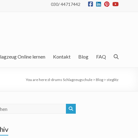
030/ 44717442
lagzeug Online lernen
Kontakt
Blog
FAQ
You are here:
d-drums Schlagzeugschule
>
Blog
>
steglitz
hiv