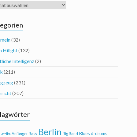
iv
egorien
emein
(32)
n Hilight
(132)
liche Intelligenz
(2)
ik
(211)
agzeug
(231)
rricht
(207)
lagwörter
Berlin
Blues
d-drums
l
Anfänger
Bass
Big Band
Afrika