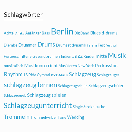
Schlagwörter
Berlin
Blues
d-drums
Achtel
Anfänger
Bass
Big Band
Afrika
Drums
Drummer
Djembe
Drumset
dynamik
Fest
feiern
festival
Musik
Jazz
mitte
Fortgeschrittene
Gesundbrunnen
Indien
Kinder
Musikunterricht
Perkussion
musikalisch
Musizieren
New York
Rhythmus
Schlagzeug
Ride Cymbal
Schlagzeuger
Rock-Musik
schlagzeug lernen
Schlagzeugschüler
Schlagzeugschule
Schlagzeug spielen
Schlagzeugsolo
Schlagzeugunterricht
Single Stroke
suche
Trommeln
Wedding
Trommelwirbel
Töne