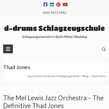
Skip
to
030/ 44717442
content
d-drums Schlagzeugschule
Schlagzeugunterricht in Berlin Mitte/ Wedding
Thad Jones
You are here:
d-drums Schlagzeugschule
>
Blog
>
Thad Jones
The Mel Lewis Jazz Orchestra – The
Definitive Thad Jones