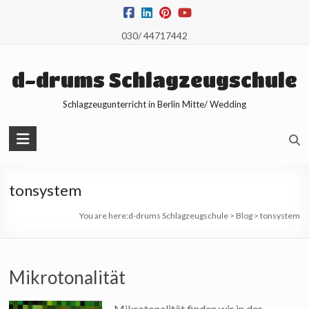
Skip
to
030/ 44717442
content
d-drums Schlagzeugschule
Schlagzeugunterricht in Berlin Mitte/ Wedding
tonsystem
You are here:
d-drums Schlagzeugschule
>
Blog
>
tonsystem
Mikrotonalität
Mikrotonalität finden wir in der