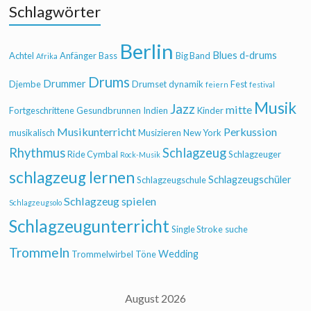
Schlagwörter
Berlin
Blues
d-drums
Achtel
Anfänger
Bass
Big Band
Afrika
Drums
Drummer
Djembe
Drumset
dynamik
Fest
feiern
festival
Musik
Jazz
mitte
Fortgeschrittene
Gesundbrunnen
Indien
Kinder
Musikunterricht
Perkussion
musikalisch
Musizieren
New York
Rhythmus
Schlagzeug
Ride Cymbal
Schlagzeuger
Rock-Musik
schlagzeug lernen
Schlagzeugschüler
Schlagzeugschule
Schlagzeug spielen
Schlagzeugsolo
Schlagzeugunterricht
Single Stroke
suche
Trommeln
Wedding
Trommelwirbel
Töne
August 2026