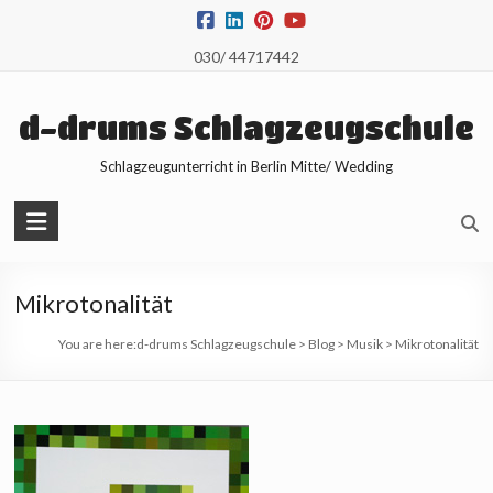
Skip
to
030/ 44717442
content
d-drums Schlagzeugschule
Schlagzeugunterricht in Berlin Mitte/ Wedding
Mikrotonalität
You are here:
d-drums Schlagzeugschule
>
Blog
>
Musik
>
Mikrotonalität