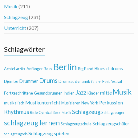
Musik
(211)
Schlagzeug
(231)
Unterricht
(207)
Schlagwörter
Berlin
Blues
d-drums
Achtel
Anfänger
Bass
Big Band
Afrika
Drums
Drummer
Djembe
Drumset
dynamik
Fest
feiern
festival
Musik
Jazz
mitte
Fortgeschrittene
Gesundbrunnen
Indien
Kinder
Musikunterricht
Perkussion
musikalisch
Musizieren
New York
Rhythmus
Schlagzeug
Ride Cymbal
Schlagzeuger
Rock-Musik
schlagzeug lernen
Schlagzeugschüler
Schlagzeugschule
Schlagzeug spielen
Schlagzeugsolo