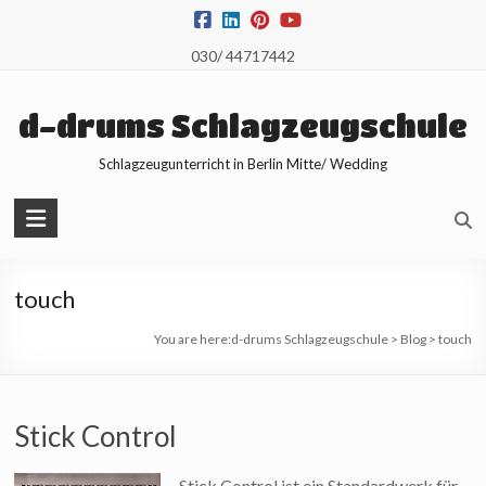
Skip
to
030/ 44717442
content
d-drums Schlagzeugschule
Schlagzeugunterricht in Berlin Mitte/ Wedding
touch
You are here:
d-drums Schlagzeugschule
>
Blog
>
touch
Stick Control
Stick Control ist ein Standardwerk für