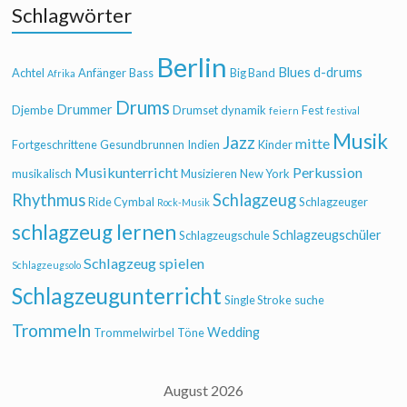
Schlagwörter
Berlin
Blues
d-drums
Achtel
Anfänger
Bass
Big Band
Afrika
Drums
Drummer
Djembe
Drumset
dynamik
Fest
feiern
festival
Musik
Jazz
mitte
Fortgeschrittene
Gesundbrunnen
Indien
Kinder
Musikunterricht
Perkussion
musikalisch
Musizieren
New York
Rhythmus
Schlagzeug
Ride Cymbal
Schlagzeuger
Rock-Musik
schlagzeug lernen
Schlagzeugschüler
Schlagzeugschule
Schlagzeug spielen
Schlagzeugsolo
Schlagzeugunterricht
Single Stroke
suche
Trommeln
Wedding
Trommelwirbel
Töne
August 2026