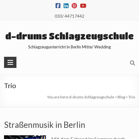
Skip
to
030/ 44717442
content
d-drums Schlagzeugschule
Schlagzeugunterricht in Berlin Mitte/ Wedding
Trio
You are here:
d-drums Schlagzeugschule
>
Blog
>
Trio
Straßenmusik in Berlin
Mit dem Fahrrad im Sommer durch