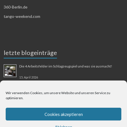
360-Berlin.de
tango-weekend.com
letzte blogeinträge
Die 4 Arbeitsfelder im Schlagzeugspiel und was sie ausmacht!
15. April 2026
MMM-Musik-Mensch-Maschine
Wir verwenden Cookies, um unsere Website und unseren Service zu
optimieren.
31. August 2025
Berliner Flughafen Tegel – Berlin-Bangkok
Cookies akzeptieren
1. August 2025
Ablehnen