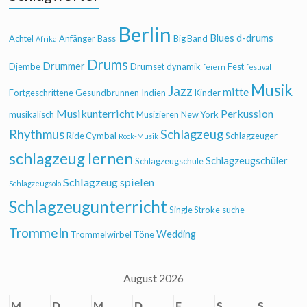
Berlin
Blues
d-drums
Achtel
Anfänger
Bass
Big Band
Afrika
Drums
Drummer
Djembe
Drumset
dynamik
Fest
feiern
festival
Musik
Jazz
mitte
Fortgeschrittene
Gesundbrunnen
Indien
Kinder
Musikunterricht
Perkussion
musikalisch
Musizieren
New York
Rhythmus
Schlagzeug
Ride Cymbal
Schlagzeuger
Rock-Musik
schlagzeug lernen
Schlagzeugschüler
Schlagzeugschule
Schlagzeug spielen
Schlagzeugsolo
Schlagzeugunterricht
Single Stroke
suche
Trommeln
Wedding
Trommelwirbel
Töne
August 2026
M
D
M
D
F
S
S