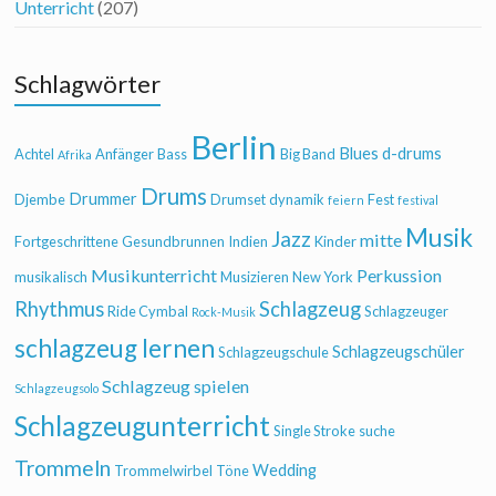
Unterricht
(207)
Schlagwörter
Berlin
Blues
d-drums
Achtel
Anfänger
Bass
Big Band
Afrika
Drums
Drummer
Djembe
Drumset
dynamik
Fest
feiern
festival
Musik
Jazz
mitte
Fortgeschrittene
Gesundbrunnen
Indien
Kinder
Musikunterricht
Perkussion
musikalisch
Musizieren
New York
Rhythmus
Schlagzeug
Ride Cymbal
Schlagzeuger
Rock-Musik
schlagzeug lernen
Schlagzeugschüler
Schlagzeugschule
Schlagzeug spielen
Schlagzeugsolo
Schlagzeugunterricht
Single Stroke
suche
Trommeln
Wedding
Trommelwirbel
Töne