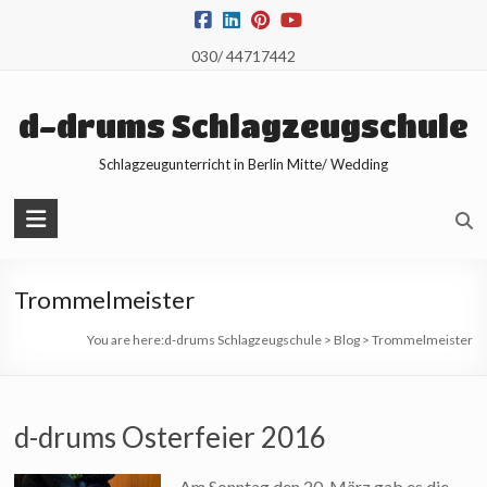
Skip
to
030/ 44717442
content
d-drums Schlagzeugschule
Schlagzeugunterricht in Berlin Mitte/ Wedding
Trommelmeister
You are here:
d-drums Schlagzeugschule
>
Blog
>
Trommelmeister
d-drums Osterfeier 2016
Am Sonntag den 20. März gab es die