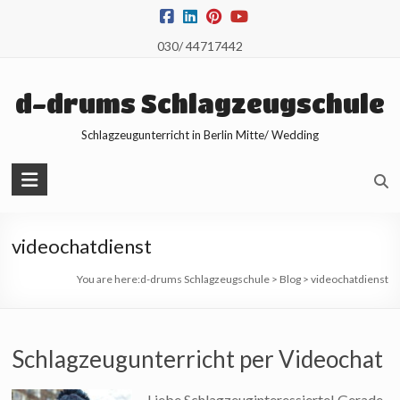
Skip
to
030/ 44717442
content
d-drums Schlagzeugschule
Schlagzeugunterricht in Berlin Mitte/ Wedding
videochatdienst
You are here:
d-drums Schlagzeugschule
>
Blog
>
videochatdienst
Schlagzeugunterricht per Videochat
Liebe Schlagzeuginteressierte! Gerade