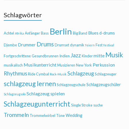
Schlagwörter
Berlin
Blues
d-drums
Achtel
Anfänger
Bass
Big Band
Afrika
Drums
Drummer
Djembe
Drumset
dynamik
Fest
feiern
festival
Musik
Jazz
mitte
Fortgeschrittene
Gesundbrunnen
Indien
Kinder
Musikunterricht
Perkussion
musikalisch
Musizieren
New York
Rhythmus
Schlagzeug
Ride Cymbal
Schlagzeuger
Rock-Musik
schlagzeug lernen
Schlagzeugschüler
Schlagzeugschule
Schlagzeug spielen
Schlagzeugsolo
Schlagzeugunterricht
Single Stroke
suche
Trommeln
Wedding
Trommelwirbel
Töne