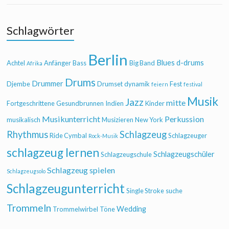
Schlagwörter
Berlin
Blues
d-drums
Achtel
Anfänger
Bass
Big Band
Afrika
Drums
Drummer
Djembe
Drumset
dynamik
Fest
feiern
festival
Musik
Jazz
mitte
Fortgeschrittene
Gesundbrunnen
Indien
Kinder
Musikunterricht
Perkussion
musikalisch
Musizieren
New York
Rhythmus
Schlagzeug
Ride Cymbal
Schlagzeuger
Rock-Musik
schlagzeug lernen
Schlagzeugschüler
Schlagzeugschule
Schlagzeug spielen
Schlagzeugsolo
Schlagzeugunterricht
Single Stroke
suche
Trommeln
Wedding
Trommelwirbel
Töne