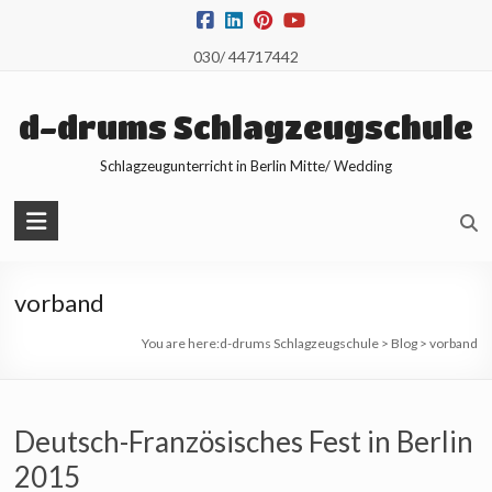
Skip
to
030/ 44717442
content
d-drums Schlagzeugschule
Schlagzeugunterricht in Berlin Mitte/ Wedding
vorband
You are here:
d-drums Schlagzeugschule
>
Blog
>
vorband
Deutsch-Französisches Fest in Berlin
2015