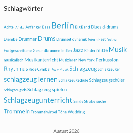
Schlagwörter
Berlin
Blues
d-drums
Achtel
Anfänger
Bass
Big Band
Afrika
Drums
Drummer
Djembe
Drumset
dynamik
Fest
feiern
festival
Musik
Jazz
mitte
Fortgeschrittene
Gesundbrunnen
Indien
Kinder
Musikunterricht
Perkussion
musikalisch
Musizieren
New York
Rhythmus
Schlagzeug
Ride Cymbal
Schlagzeuger
Rock-Musik
schlagzeug lernen
Schlagzeugschüler
Schlagzeugschule
Schlagzeug spielen
Schlagzeugsolo
Schlagzeugunterricht
Single Stroke
suche
Trommeln
Wedding
Trommelwirbel
Töne
August 2026