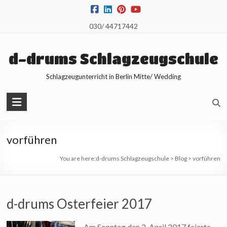
Skip
to
030/ 44717442
content
d-drums Schlagzeugschule
Schlagzeugunterricht in Berlin Mitte/ Wedding
vorführen
You are here:
d-drums Schlagzeugschule
>
Blog
>
vorführen
d-drums Osterfeier 2017
Am Sonntag den 2. April 2017 feierte