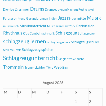
Drums
Drummer
Djembe
Drumset
dynamik
Fest
feiern
festival
Musik
Jazz
mitte
Fortgeschrittene
Gesundbrunnen
Indien
Kinder
Musikunterricht
Perkussion
musikalisch
Musizieren
New York
Rhythmus
Schlagzeug
Ride Cymbal
Schlagzeuger
Rock-Musik
schlagzeug lernen
Schlagzeugschüler
Schlagzeugschule
Schlagzeug spielen
Schlagzeugsolo
Schlagzeugunterricht
Single Stroke
suche
Trommeln
Wedding
Trommelwirbel
Töne
August 2026
M
D
M
D
F
S
S
1
2