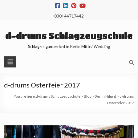
Skip
to
030/ 44717442
content
d-drums Schlagzeugschule
Schlagzeugunterricht in Berlin Mitte/ Wedding
d-drums Osterfeier 2017
You are here:
d-drums Schlagzeugschule
>
Blog
>
Berlin Hilight
>
d-drums
Osterfeier 2017