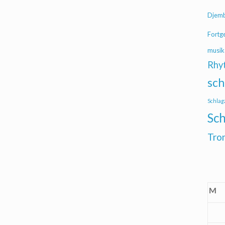
Djem
Fortg
musik
Rhy
sch
Schlag
Sch
Tro
M