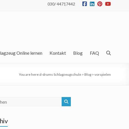
030/ 44717442
lagzeug Online lernen
Kontakt
Blog
FAQ
You are here:
d-drums Schlagzeugschule
>
Blog
>
vorspielen
hiv