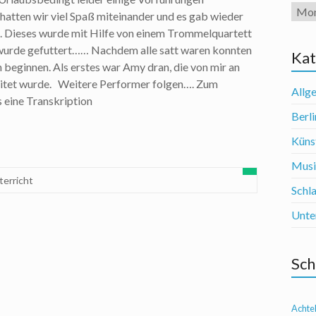
Arch
 hatten wir viel Spaß miteinander und es gab wieder
tt. Dieses wurde mit Hilfe von einem Trommelquartett
wurde gefuttert…… Nachdem alle satt waren konnten
Kat
 beginnen. Als erstes war Amy dran, die von mir an
itet wurde. Weitere Performer folgen…. Zum
Allg
 eine Transkription
Berli
Künst
Mus
terricht
Schl
Unte
Sch
Achte