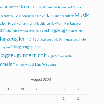
Drums
Drummer
be
Drumset
dynamik
Fest
feiern
festival
Musik
Jazz
mitte
eschrittene
Gesundbrunnen
Indien
Kinder
Musikunterricht
Perkussion
alisch
Musizieren
New York
thmus
Schlagzeug
Ride Cymbal
Schlagzeuger
Rock-Musik
lagzeug lernen
Schlagzeugschüler
Schlagzeugschule
Schlagzeug spielen
zeugsolo
lagzeugunterricht
Single Stroke
suche
mmeln
Wedding
Trommelwirbel
Töne
August 2026
D
M
D
F
S
S
1
2