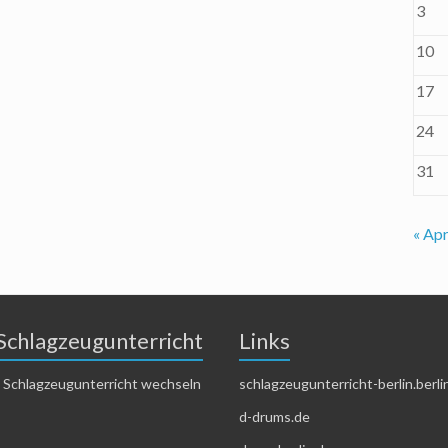
3
10
17
24
31
« Apr
Schlagzeugunterricht
Links
 Schlagzeugunterricht wechseln
schlagzeugunterricht-berlin.berli
d-drums.de