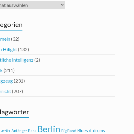
iv
egorien
emein
(32)
n Hilight
(132)
liche Intelligenz
(2)
ik
(211)
agzeug
(231)
rricht
(207)
lagwörter
Berlin
Blues
d-drums
l
Anfänger
Bass
Big Band
Afrika