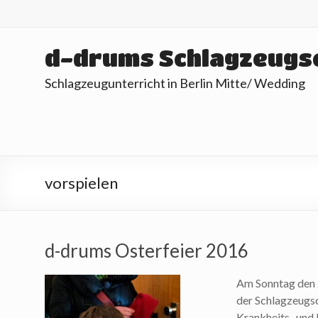
Skip
to
content
d-drums Schlagzeugs
Schlagzeugunterricht in Berlin Mitte/ Wedding
vorspielen
d-drums Osterfeier 2016
Am Sonntag den 2
der Schlagzeugsc
Krankheits- und 