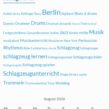
Berlin
Blues
d-drums
Achtel
Anfänger
Bass
Big Band
Afrika
Drums
Drummer
Djembe
Drumset
dynamik
Fest
feiern
festival
Musik
Jazz
mitte
Fortgeschrittene
Gesundbrunnen
Indien
Kinder
Musikunterricht
Perkussion
musikalisch
Musizieren
New York
Rhythmus
Schlagzeug
Ride Cymbal
Schlagzeuger
Rock-Musik
schlagzeug lernen
Schlagzeugschüler
Schlagzeugschule
Schlagzeug spielen
Schlagzeugsolo
Schlagzeugunterricht
Single Stroke
suche
Trommeln
Wedding
Trommelwirbel
Töne
August 2026
M
D
M
D
F
S
S