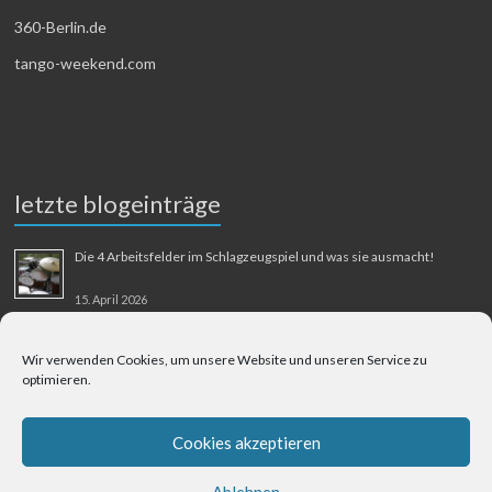
360-Berlin.de
tango-weekend.com
letzte blogeinträge
Die 4 Arbeitsfelder im Schlagzeugspiel und was sie ausmacht!
15. April 2026
MMM-Musik-Mensch-Maschine
Wir verwenden Cookies, um unsere Website und unseren Service zu
optimieren.
31. August 2025
Berliner Flughafen Tegel – Berlin-Bangkok
Cookies akzeptieren
1. August 2025
Ablehnen