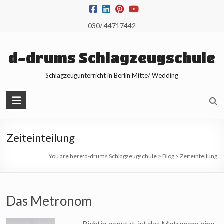
Skip
to
030/ 44717442
content
d-drums Schlagzeugschule
Schlagzeugunterricht in Berlin Mitte/ Wedding
Zeiteinteilung
You are here:
d-drums Schlagzeugschule
>
Blog
>
Zeiteinteilung
Das Metronom
Richtig genutzt, ist das Metronom eine