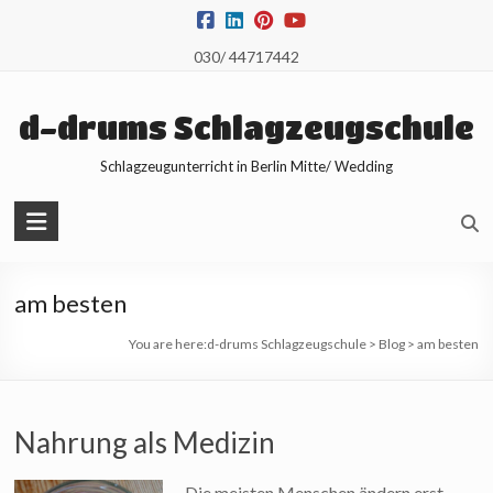
Skip
to
030/ 44717442
content
d-drums Schlagzeugschule
Schlagzeugunterricht in Berlin Mitte/ Wedding
am besten
You are here:
d-drums Schlagzeugschule
>
Blog
>
am besten
Nahrung als Medizin
Die meisten Menschen ändern erst