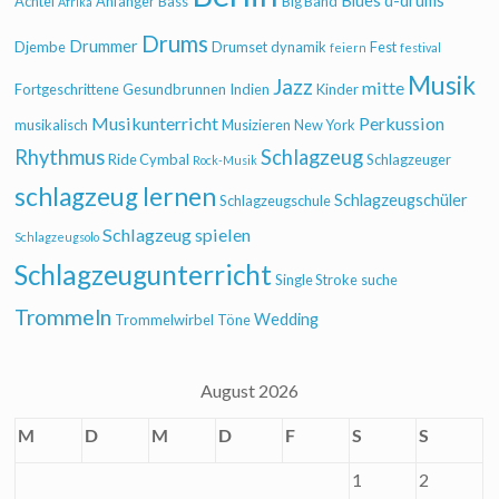
Blues
d-drums
Achtel
Anfänger
Bass
Big Band
Afrika
Drums
Drummer
Djembe
Drumset
dynamik
Fest
feiern
festival
Musik
Jazz
mitte
Fortgeschrittene
Gesundbrunnen
Indien
Kinder
Musikunterricht
Perkussion
musikalisch
Musizieren
New York
Rhythmus
Schlagzeug
Ride Cymbal
Schlagzeuger
Rock-Musik
schlagzeug lernen
Schlagzeugschüler
Schlagzeugschule
Schlagzeug spielen
Schlagzeugsolo
Schlagzeugunterricht
Single Stroke
suche
Trommeln
Wedding
Trommelwirbel
Töne
August 2026
M
D
M
D
F
S
S
1
2